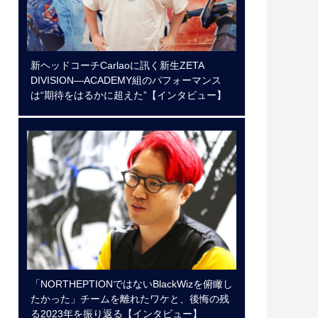
新ヘッドコーチCarlaoに訊く新生ZETA
DIVISION―ACADEMY組のパフォーマンス
は“期待をはるかに超えた”【インタビュー】
「NORTHEPTIONではないBlackWizを俯瞰し
たかった」チームを離れたワケと、後悔の残
る2023年を振り返る【インタビュー】