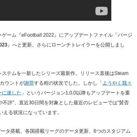
ム『eFootball 2022』にアップデートファイル「バージ
2023
』へと更新。さらにローンチトレイラーを公開しまし
ステムを一新したシリーズ最新作。リリース直後はSteam
アカウントが
謝罪
する程の状況でした。しかし「
ようやく我々
ーに達した
」というバージョン1.0.0以降もアップデートを重
やや不評”、直近30日間を対象とした最近のレビューでは“賛否
いえる状況になっています。
MX」のデータ搭載、各国搭載リーグのデータ更新、6つのスタジアム