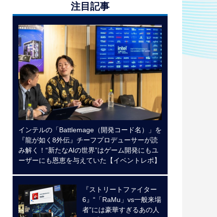
注目記事
インテルの「Battlemage（開発コード名）」を
『龍が如く8外伝』チーフプロデューサーが読
み解く！“新たなAIの世界”はゲーム開発にもユ
ーザーにも恩恵を与えていた【イベントレポ】
『ストリートファイター
6』“「RaMu」vs一般来場
者”には豪華すぎるあの人