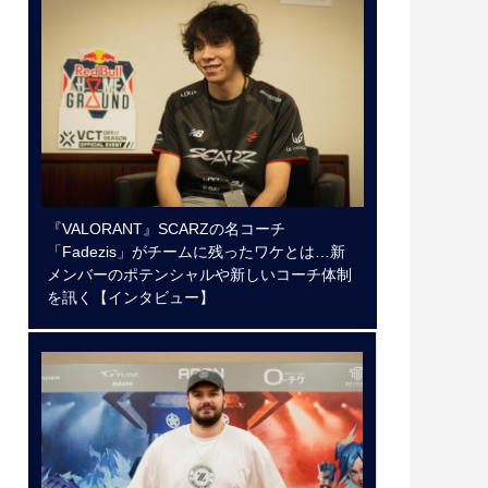
『VALORANT』SCARZの名コーチ
「Fadezis」がチームに残ったワケとは…新
メンバーのポテンシャルや新しいコーチ体制
を訊く【インタビュー】