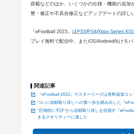
搭載などのほか、いくつかの仕様・機能の追加
整・修正や不具合修正などアップデートの詳し
『eFootball 2023』は
PS5
/
PS4
/
Xbox Series X|S
プレイ無料で配信中。またiOS/Android向け
関連記事
『eFootball 2022』マスターリーグは有料追
ついに信頼取り戻しへの第一歩を踏み出した『eFootb
“圧倒的に不評”から信頼取り戻しを目指す『eFootb
きるクオリティーに達した