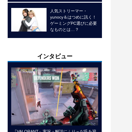
人気ストリーマー・
yunocy＆はつめに訊く！
ゲーミングPC選びに必要
なものとは…？
インタビュー
『VALORANT』実況・解説にふり～だ氏を迎