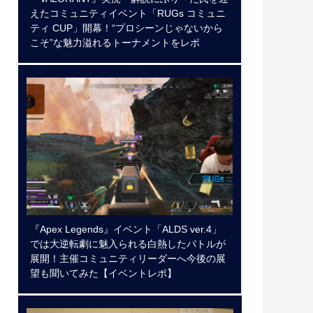
えたコミュニティイベント「RUGs コミュニ
ティ CUP」開幕！“プロシーンじゃないから
こそ”な魅力溢れるトーナメントをレポ
『Apex Legends』イベント「ALDS ver.4」
では大逆転劇に魅入られる白熱したバトルが
展開！主催コミュニティリーダーへ今後の展
望も聞いてみた【イベントレポ】