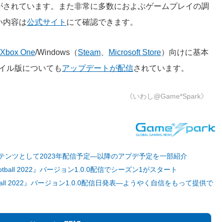
がされています。また非常に多数におよぶゲームプレイの調
い内容は
公式サイト
にて確認できます。
/Xbox One
/Windows（
Steam
、
Microsoft Store
）向けに基本
モバイル版についても
アップデートが配信
されています。
《いわし@Game*Spark》
加コンテンツとして2023年配信予定―以降のアプデ予定を一部紹介
all 2022』バージョン1.0.0配信でシーズン1がスタート
all 2022』バージョン1.0.0配信日発表―ようやく自信をもって提供で