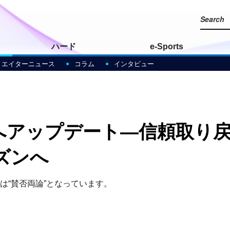
ハード
e-Sports
リエイターニュース
コラム
インタビュー
2023』へアップデート―信頼
ズンへ
は“賛否両論”となっています。