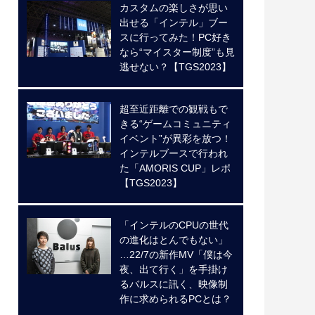
カスタムの楽しさが思い
出せる「インテル」ブー
スに行ってみた！PC好き
なら“マイスター制度”も見
逃せない？【TGS2023】
超至近距離での観戦もで
きる“ゲームコミュニティ
イベント”が異彩を放つ！
インテルブースで行われ
た「AMORIS CUP」レポ
【TGS2023】
「インテルのCPUの世代
の進化はとんでもない」
…22/7の新作MV「僕は今
夜、出て行く」を手掛け
るバルスに訊く、映像制
作に求められるPCとは？