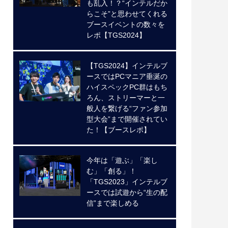
も乱入！？“インテルだか
らこそ”と思わせてくれる
ブースイベントの数々を
レポ【TGS2024】
【TGS2024】インテルブ
ースではPCマニア垂涎の
ハイスペックPC群はもち
ろん、ストリーマーと一
般人を繋げる“ファン参加
型大会”まで開催されてい
た！【ブースレポ】
今年は「遊ぶ」「楽し
む」「創る」！
「TGS2023」インテルブ
ースでは試遊から“生の配
信”まで楽しめる