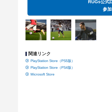
RUGs公式
参加
関連リンク
PlayStation Store（PS5版）
PlayStation Store（PS4版）
Microsoft Store