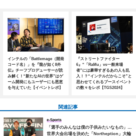
インテルの「Battlemage（開発
『ストリートファイター
コード名）」を『龍が如く8外
6』“「RaMu」vs一般来場
伝』チーフプロデューサーが読
者”には豪華すぎるあの人も乱
み解く！“新たなAIの世界”はゲ
入！？“インテルだからこそ”と
ーム開発にもユーザーにも恩恵
思わせてくれるブースイベント
を与えていた【イベントレポ】
の数々をレポ【TGS2024】
関連記事
e-Sports
「選手のみんなは僕の子供みたいなもの」…
世界大会出場を決めた「Northeption」大輪