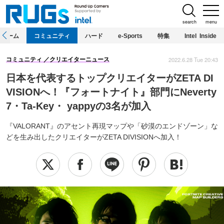
search
menu
ホーム
コミュニティ
ハード
e-Sports
特集
Intel Inside
2022.6.28 Tue 20:43
コミュニティ
クリエイターニュース
日本を代表するトップクリエイターがZETA DI
VISIONへ！『フォートナイト』部門にNeverty
7・Ta-Key・ yappyの3名が加入
『VALORANT』のアセント再現マップや「砂漠のエンドゾーン」な
どを生み出したクリエイターがZETA DIVISIONへ加入！