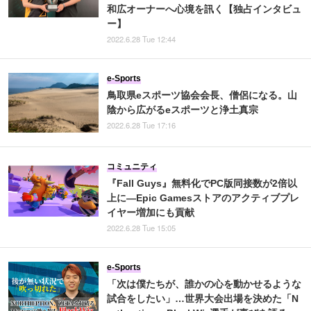
和広オーナーへ心境を訊く【独占インタビュ
ー】
2022.6.28 Tue 12:44
e-Sports
鳥取県eスポーツ協会会長、僧侶になる。山
陰から広がるeスポーツと浄土真宗
2022.6.28 Tue 17:16
コミュニティ
『Fall Guys』無料化でPC版同接数が2倍以
上に―Epic Gamesストアのアクティブプレ
イヤー増加にも貢献
2022.6.28 Tue 15:05
e-Sports
「次は僕たちが、誰かの心を動かせるような
試合をしたい」…世界大会出場を決めた「N