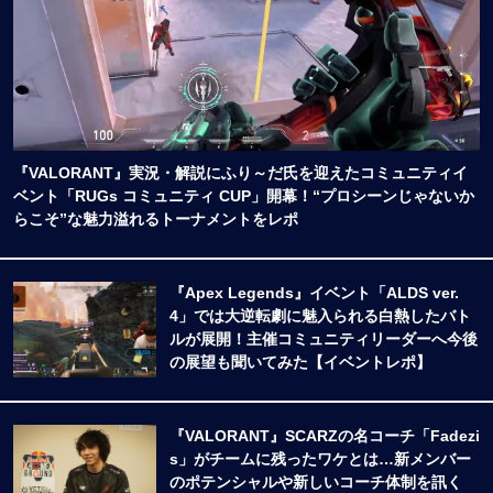
『VALORANT』実況・解説にふり～だ氏を迎えたコミュニティイ
ベント「RUGs コミュニティ CUP」開幕！“プロシーンじゃないか
らこそ”な魅力溢れるトーナメントをレポ
『Apex Legends』イベント「ALDS ver.
4」では大逆転劇に魅入られる白熱したバト
ルが展開！主催コミュニティリーダーへ今後
の展望も聞いてみた【イベントレポ】
『VALORANT』SCARZの名コーチ「Fadezi
s」がチームに残ったワケとは…新メンバー
のポテンシャルや新しいコーチ体制を訊く