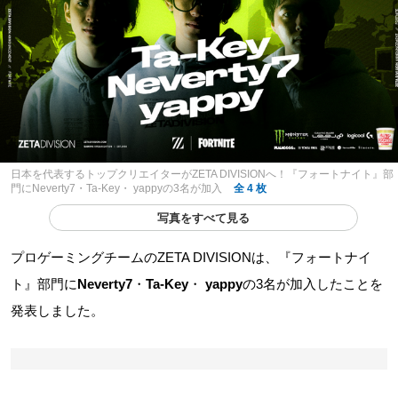
日本を代表するトップクリエイターがZETA DIVISIONへ！『フォートナイト』部
門にNeverty7・Ta-Key・ yappyの3名が加入
全 4 枚
写真をすべて見る
プロゲーミングチームのZETA DIVISIONは、『フォートナイ
ト』部門に
Neverty7
・
Ta-Key
・
yappy
の3名が加入したことを
発表しました。