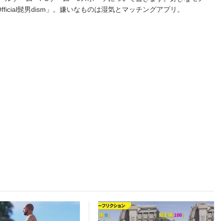
fficial髭男dism」。嫌いなものは湿気とマッチングアプリ。