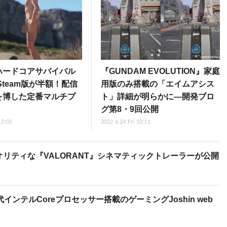
ハードコアサバイバル
『GUNDAM EVOLUTION』家庭
』Steam版が半額！配信
用版のみ搭載の「エイムアシス
を博した定番マルチプ
ト」詳細が明らかに―開発ブロ
グ第8・9回公開
12:03
2022.6.24 Fri 10:11
リティな『VALORANT』シネマティックトレーラーが公開
インテルCoreプロセッサー搭載のゲーミングJoshin web