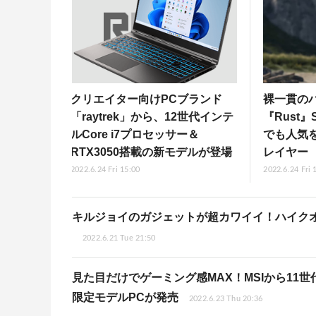
クリエイター向けPCブランド
裸一貫の
「raytrek」から、12世代インテ
『Rust
ルCore i7プロセッサー＆
でも人気
RTX3050搭載の新モデルが登場
レイヤー
2022.6.24 Fri 15:00
2022.6.24 Fri 
キルジョイのガジェットが超カワイイ！ハイクオ
2022.6.21 Tue 21:50
見た目だけでゲーミング感MAX！MSIから11世代
限定モデルPCが発売
2022.6.23 Thu 20:36