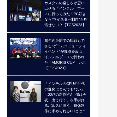
カスタムの楽しさが思い
出せる「インテル」ブー
スに行ってみた！PC好き
なら“マイスター制度”も見
逃せない？【TGS2023】
超至近距離での観戦もで
きる“ゲームコミュニティ
イベント”が異彩を放つ！
インテルブースで行われ
た「AMORIS CUP」レポ
【TGS2023】
「インテルのCPUの世代
の進化はとんでもない」
…22/7の新作MV「僕は今
夜、出て行く」を手掛け
るバルスに訊く、映像制
作に求められるPCとは？