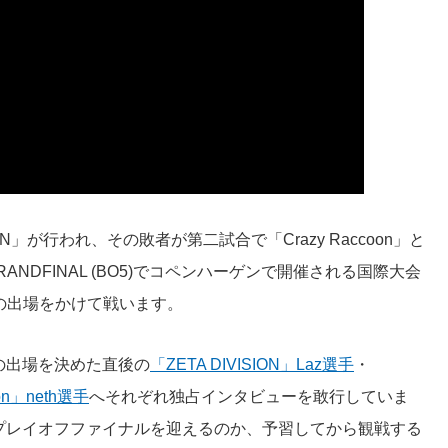
ISION」が行われ、その敗者が第二試合で「Crazy Raccoon」と
NDFINAL (BO5)でコペンハーゲンで開催される国際大会
agen」への出場をかけて戦います。
の出場を決めた直後の
「ZETA DIVISION」Laz選手
・
oon」neth選手
へそれぞれ独占インタビューを敢行していま
プレイオフファイナルを迎えるのか、予習してから観戦する