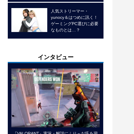
人気ストリーマー・
yunocy＆はつめに訊く！
ゲーミングPC選びに必要
なものとは…？
インタビュー
『VALORANT』実況・解説にふり～だ氏を迎