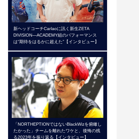
新ヘッドコーチCarlaoに訊く新生ZETA
DIVISION―ACADEMY組のパフォーマンス
は“期待をはるかに超えた”【インタビュー】
「NORTHEPTIONではないBlackWizを俯瞰し
たかった」チームを離れたワケと、後悔の残
る2023年を振り返る【インタビュー】