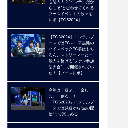
も乱入！？“インテルだか
らこそ”と思わせてくれる
ブースイベントの数々を
レポ【TGS2024】
【TGS2024】インテルブ
ースではPCマニア垂涎の
ハイスペックPC群はもち
ろん、ストリーマーと一
般人を繋げる“ファン参加
型大会”まで開催されてい
た！【ブースレポ】
今年は「遊ぶ」「楽し
む」「創る」！
「TGS2023」インテルブ
ースでは試遊から“生の配
信”まで楽しめる