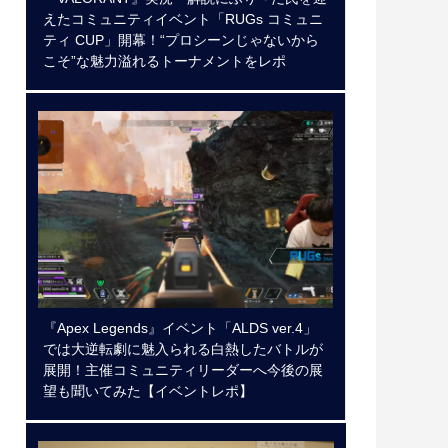
えたコミュニティイベント「RUGs コミュニ
ティ CUP」開幕！“プロシーンじゃないから
こそ”な魅力溢れるトーナメントをレポ
『Apex Legends』イベント「ALDS ver.4」
では大逆転劇に魅入られる白熱したバトルが
展開！主催コミュニティリーダーへ今後の展
望も聞いてみた【イベントレポ】