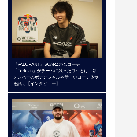
『VALORANT』SCARZの名コーチ
「Fadezis」がチームに残ったワケとは…新
メンバーのポテンシャルや新しいコーチ体制
を訊く【インタビュー】