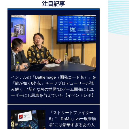
注目記事
インテルの「Battlemage（開発コード名）」を
『龍が如く8外伝』チーフプロデューサーが読
み解く！“新たなAIの世界”はゲーム開発にもユ
ーザーにも恩恵を与えていた【イベントレポ】
『ストリートファイター
6』“「RaMu」vs一般来場
者”には豪華すぎるあの人