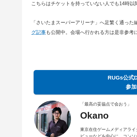
こちらはチケットを持っていない人でも14時以
「さいたまスーパーアリーナ」へ足繁く通った
グ記事
も公開中。会場へ行かれる方は是非参考
RUGs公式
参加
「最高の妥協点で会おう」
Okano
東京在住ゲームメディアライ
ビューなどを中心に、コンソ