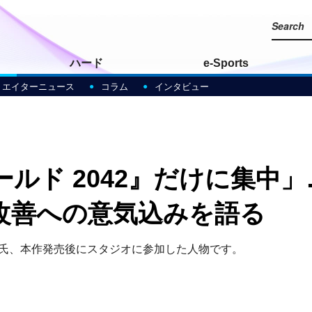
ハード
e-Sports
リエイターニュース
コラム
インタビュー
ルド 2042』だけに集中
改善への意気込みを語る
utaz氏、本作発売後にスタジオに参加した人物です。