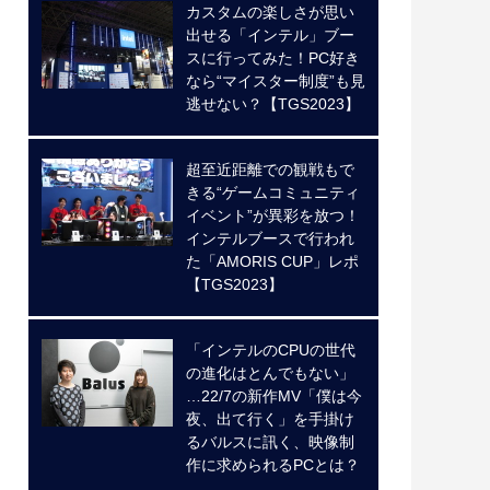
カスタムの楽しさが思い
出せる「インテル」ブー
スに行ってみた！PC好き
なら“マイスター制度”も見
逃せない？【TGS2023】
超至近距離での観戦もで
きる“ゲームコミュニティ
イベント”が異彩を放つ！
インテルブースで行われ
た「AMORIS CUP」レポ
【TGS2023】
「インテルのCPUの世代
の進化はとんでもない」
…22/7の新作MV「僕は今
夜、出て行く」を手掛け
るバルスに訊く、映像制
作に求められるPCとは？