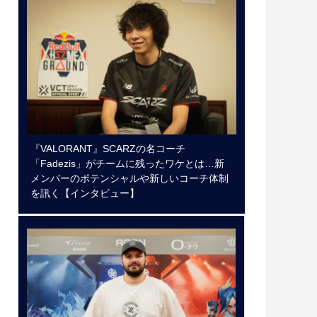
『VALORANT』SCARZの名コーチ
「Fadezis」がチームに残ったワケとは…新
メンバーのポテンシャルや新しいコーチ体制
を訊く【インタビュー】