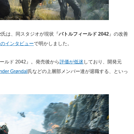
utaz氏は、同スタジオが現状『
バトルフィールド 2042
』の改善
bizとのインタビュー
で明かしました。
ルド 2042』。発売後から
評価が低迷
しており、開発元
nder Grøndal
氏などの上層部メンバー達が退職する、といっ