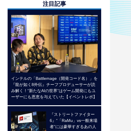
注目記事
インテルの「Battlemage（開発コード名）」を
『龍が如く8外伝』チーフプロデューサーが読
み解く！“新たなAIの世界”はゲーム開発にもユ
ーザーにも恩恵を与えていた【イベントレポ】
『ストリートファイター
6』“「RaMu」vs一般来場
者”には豪華すぎるあの人