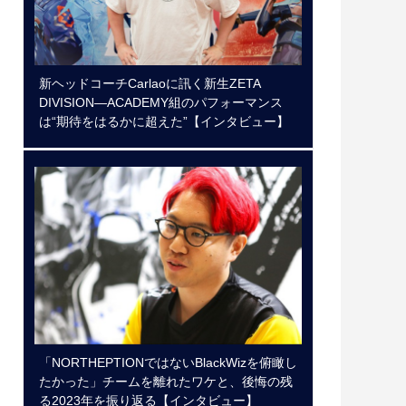
新ヘッドコーチCarlaoに訊く新生ZETA
DIVISION―ACADEMY組のパフォーマンス
は“期待をはるかに超えた”【インタビュー】
「NORTHEPTIONではないBlackWizを俯瞰し
たかった」チームを離れたワケと、後悔の残
る2023年を振り返る【インタビュー】