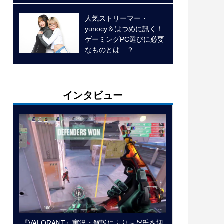
人気ストリーマー・
yunocy＆はつめに訊く！
ゲーミングPC選びに必要
なものとは…？
インタビュー
『VALORANT』実況・解説にふり～だ氏を迎