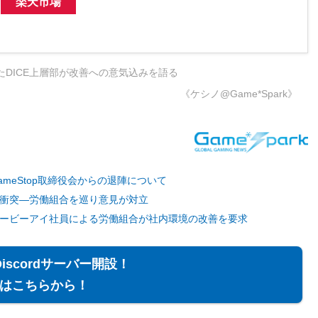
楽天市場
したDICE上層部が改善への意気込みを語る
《ケシノ@Game*Spark》
meStop取締役会からの退陣について
衝突―労働組合を巡り意見が対立
ービーアイ社員による労働組合が社内環境の改善を要求
Discordサーバー開設！
はこちらから！