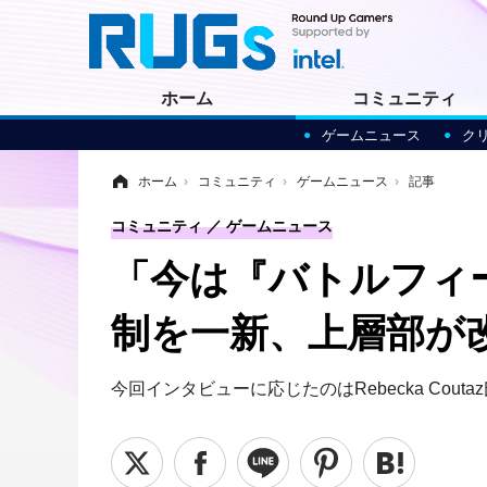
ホーム
コミュニティ
ゲームニュース
ク
ホーム
›
コミュニティ
›
ゲームニュース
›
記事
コミュニティ
ゲームニュース
「今は『バトルフィー
制を一新、上層部が
今回インタビューに応じたのはRebecka Co