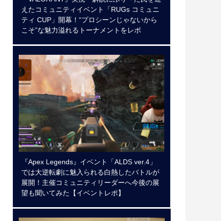
えたコミュニティイベント「RUGs コミュニ
ティ CUP」開幕！“プロシーンじゃないから
こそ”な魅力溢れるトーナメントをレポ
『Apex Legends』イベント「ALDS ver.4」
では大逆転劇に魅入られる白熱したバトルが
展開！主催コミュニティリーダーへ今後の展
望も聞いてみた【イベントレポ】