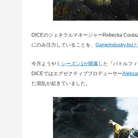
DICEのジェネラルマネージャーRebecka Co
にのみ注力していることを、
GameIndustry.
今月ようやく
シーズン1が開幕
した『バトルフィー
DICEではエグゼクティブプロデューサー
Aleksa
た混乱が起きていました。