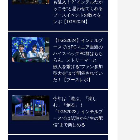
も乱入！？“インテルだか
らこそ”と思わせてくれる
ブースイベントの数々を
レポ【TGS2024】
【TGS2024】インテルブ
ースではPCマニア垂涎の
ハイスペックPC群はもち
ろん、ストリーマーと一
般人を繋げる“ファン参加
型大会”まで開催されてい
た！【ブースレポ】
今年は「遊ぶ」「楽し
む」「創る」！
「TGS2023」インテルブ
ースでは試遊から“生の配
信”まで楽しめる