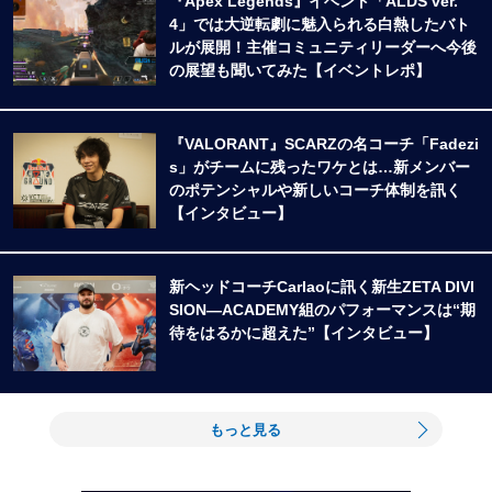
『Apex Legends』イベント「ALDS ver.
4」では大逆転劇に魅入られる白熱したバト
ルが展開！主催コミュニティリーダーへ今後
の展望も聞いてみた【イベントレポ】
『VALORANT』SCARZの名コーチ「Fadezi
s」がチームに残ったワケとは…新メンバー
のポテンシャルや新しいコーチ体制を訊く
【インタビュー】
新ヘッドコーチCarlaoに訊く新生ZETA DIVI
SION―ACADEMY組のパフォーマンスは“期
待をはるかに超えた”【インタビュー】
もっと見る