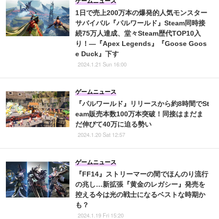
ゲームニュース
1日で売上200万本の爆発的人気モンスター
サバイバル『パルワールド』Steam同時接
続75万人達成、堂々Steam歴代TOP10入
り！―『Apex Legends』『Goose Goos
e Duck』下す
2024.1.21 Sun 16:00
ゲームニュース
『パルワールド』リリースから約8時間でSt
eam販売本数100万本突破！同接はまだま
だ伸びて40万に迫る勢い
2024.1.20 Sat 12:57
ゲームニュース
『FF14』ストリーマーの間でほんのり流行
の兆し…新拡張『黄金のレガシー』発売を
控える今は光の戦士になるベストな時期か
も？
2024.1.19 Fri 15:20