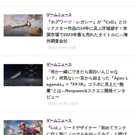
ゲームニュース
『ホグワーツ・レガシー』が『CoD』とロ
ックスター作品の14年に及ぶ牙城崩す！米
国市場で2023年最も売れたタイトルに―海
外調査会社
2024.1.19 Fri 12:55
ゲームニュース
「何か一緒にできたら面白いんじゃな
い？」何気ない一言から始まった『Apex L
egends』×『FF7R』コラボに見えた“熱
量”とは―Respawn&スクエニ開発インタ
ビュー
2024.1.18 Thu 18:00
ゲームニュース
『LoL』リードデザイナー「初めてランク
に行く前にノーマルをやってみて」と呼び