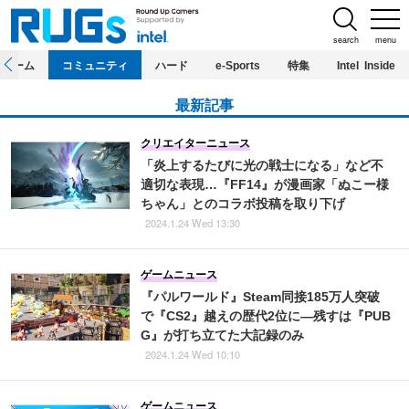
search
menu
ホーム
コミュニティ
ハード
e-Sports
特集
Intel Inside
最新記事
クリエイターニュース
「炎上するたびに光の戦士になる」など不
適切な表現…『FF14』が漫画家「ぬこー様
ちゃん」とのコラボ投稿を取り下げ
2024.1.24 Wed 13:30
ゲームニュース
『パルワールド』Steam同接185万人突破
で『CS2』越えの歴代2位に―残すは『PUB
G』が打ち立てた大記録のみ
2024.1.24 Wed 10:10
ゲームニュース