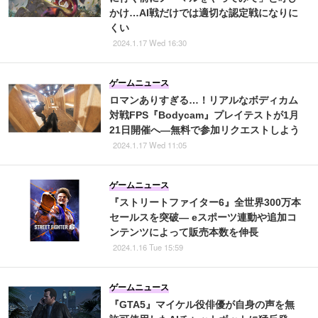
かけ…AI戦だけでは適切な認定戦になりに
くい
2024.1.17 Wed 16:30
ゲームニュース
ロマンありすぎる…！リアルなボディカム
対戦FPS『Bodycam』プレイテストが1月
21日開催へ―無料で参加リクエストしよう
2024.1.17 Wed 11:05
ゲームニュース
『ストリートファイター6』全世界300万本
セールスを突破― eスポーツ連動や追加コ
ンテンツによって販売本数を伸長
2024.1.16 Tue 15:59
ゲームニュース
『GTA5』マイケル役俳優が自身の声を無