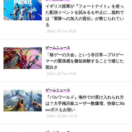
イギリス陸軍が『フォートナイト』を使っ
た配信イベントを試みるも中止に…規約で
は「軍隊への加入の宣伝」が禁じられてい
る
2024.1.23 Tue 18:30
ゲームニュース
「格ゲーの大会」という非日常―プロゲー
マーの緊張感を擬似体験することで感じた
面白さ
2024.1.23 Tue 10:32
ゲームニュース
『パルワールド』海外での受け入れられ方
は？大手掲示板ユーザー数爆増、快挙にXb
oxボスもお祝い
2024.1.22 Mon 12:15