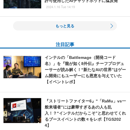
許可使用したAIチャットボットに猛反発
2024.1.16 Tue 14:19
もっと見る
注目記事
インテルの「Battlemage（開発コード
名）」を『龍が如く8外伝』チーフプロデュ
ーサーが読み解く！“新たなAIの世界”はゲー
ム開発にもユーザーにも恩恵を与えていた
【イベントレポ】
『ストリートファイター6』“「RaMu」vs一
般来場者”には豪華すぎるあの人も乱
入！？“インテルだからこそ”と思わせてくれ
るブースイベントの数々をレポ【TGS202
4】