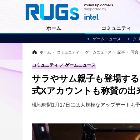
ホーム
コミュニティ
ゲームニュース
ク
ホーム
›
コミュニティ
›
ゲームニュース
›
記事
›
写真
コミュニティ
ゲームニュース
サラやサム親子も登場する『S
式Xアカウントも称賛の出
現地時間1月17日には大規模なアップデートも