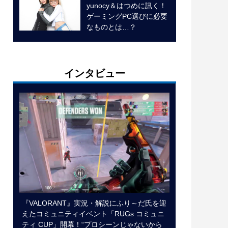
yunocy＆はつめに訊く！
ゲーミングPC選びに必要
なものとは…？
インタビュー
『VALORANT』実況・解説にふり～だ氏を迎
えたコミュニティイベント「RUGs コミュニ
ティ CUP」開幕！“プロシーンじゃないから