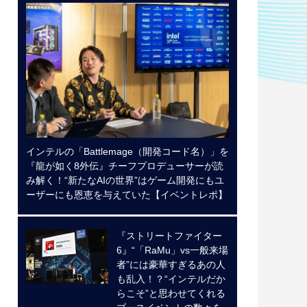
インテルの「Battlemage（開発コード名）」を
『龍が如く8外伝』チーフプロデューサーが読
み解く！“新たなAIの世界”はゲーム開発にもユ
ーザーにも恩恵を与えていた【イベントレポ】
『ストリートファイター
6』“「RaMu」vs一般来場
者”には豪華すぎるあの人
も乱入！？“インテルだか
らこそ”と思わせてくれる