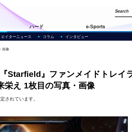
ハード
e-Sports
リエイターニュース
コラム
インタビュー
・画像
tarfield』ファンメイドトレイ
来栄え 1枚目の写真・画像
予定されています。