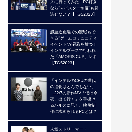
スに行ってみた！PC好き
なら“マイスター制度”も見
逃せない？【TGS2023】
超至近距離での観戦もで
きる“ゲームコミュニティ
イベント”が異彩を放つ！
インテルブースで行われ
た「AMORIS CUP」レポ
【TGS2023】
「インテルのCPUの世代
の進化はとんでもない」
…22/7の新作MV「僕は今
夜、出て行く」を手掛け
るバルスに訊く、映像制
作に求められるPCとは？
人気ストリーマー・