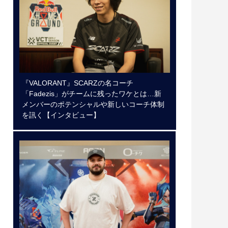
『VALORANT』SCARZの名コーチ
「Fadezis」がチームに残ったワケとは…新
メンバーのポテンシャルや新しいコーチ体制
を訊く【インタビュー】