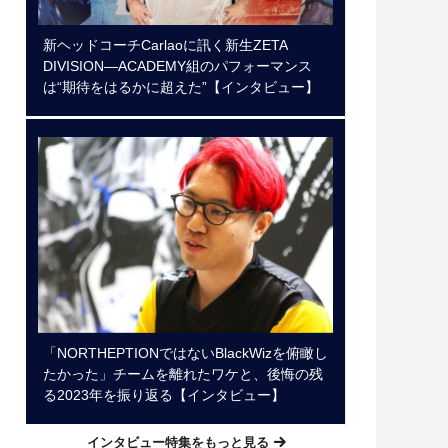
新ヘッドコーチCarlaoに訊く新生ZETA
DIVISION―ACADEMY組のパフォーマンス
は“期待をはるかに超えた”【インタビュー】
「NORTHEPTIONではないBlackWizを俯瞰し
たかった」チームを離れたワケと、後悔の残
る2023年を振り返る【インタビュー】
インタビュー特集をもっと見る