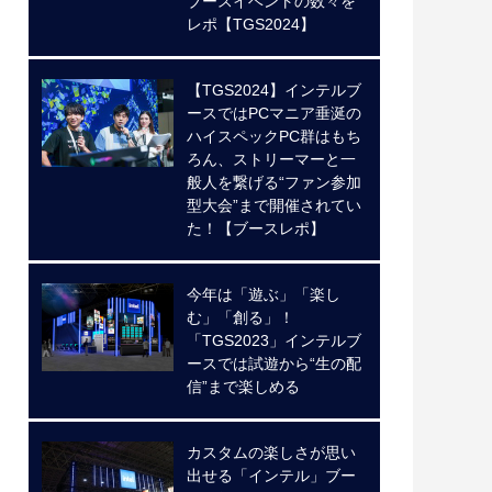
ブースイベントの数々を
レポ【TGS2024】
【TGS2024】インテルブ
ースではPCマニア垂涎の
ハイスペックPC群はもち
ろん、ストリーマーと一
般人を繋げる“ファン参加
型大会”まで開催されてい
た！【ブースレポ】
今年は「遊ぶ」「楽し
む」「創る」！
「TGS2023」インテルブ
ースでは試遊から“生の配
信”まで楽しめる
カスタムの楽しさが思い
出せる「インテル」ブー