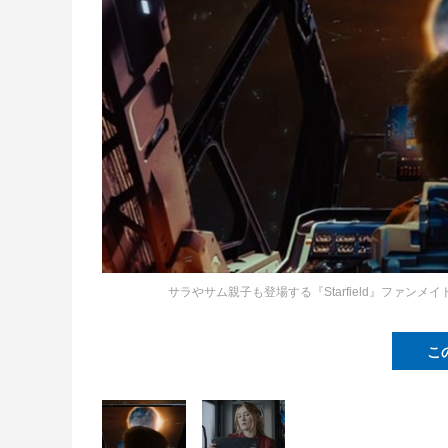
サラやサム親子も登場する『Starfield』ファン
こ