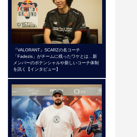
『VALORANT』SCARZの名コーチ
「Fadezis」がチームに残ったワケとは…新
メンバーのポテンシャルや新しいコーチ体制
を訊く【インタビュー】