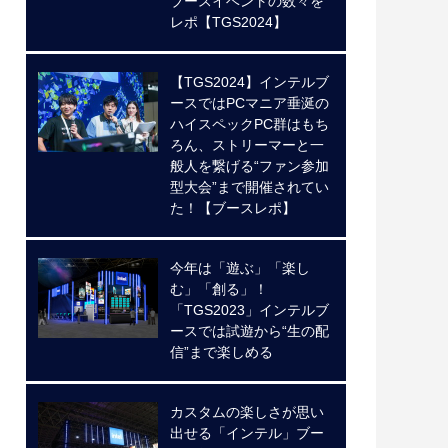
ブースイベントの数々を
レポ【TGS2024】
【TGS2024】インテルブ
ースではPCマニア垂涎の
ハイスペックPC群はもち
ろん、ストリーマーと一
般人を繋げる“ファン参加
型大会”まで開催されてい
た！【ブースレポ】
今年は「遊ぶ」「楽し
む」「創る」！
「TGS2023」インテルブ
ースでは試遊から“生の配
信”まで楽しめる
カスタムの楽しさが思い
出せる「インテル」ブー