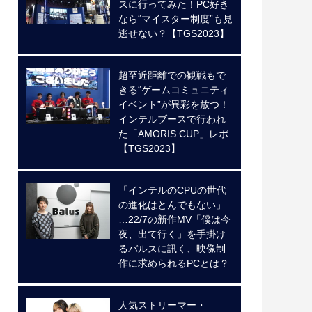
スに行ってみた！PC好き
なら“マイスター制度”も見
逃せない？【TGS2023】
超至近距離での観戦もで
きる“ゲームコミュニティ
イベント”が異彩を放つ！
インテルブースで行われ
た「AMORIS CUP」レポ
【TGS2023】
「インテルのCPUの世代
の進化はとんでもない」
…22/7の新作MV「僕は今
夜、出て行く」を手掛け
るバルスに訊く、映像制
作に求められるPCとは？
人気ストリーマー・