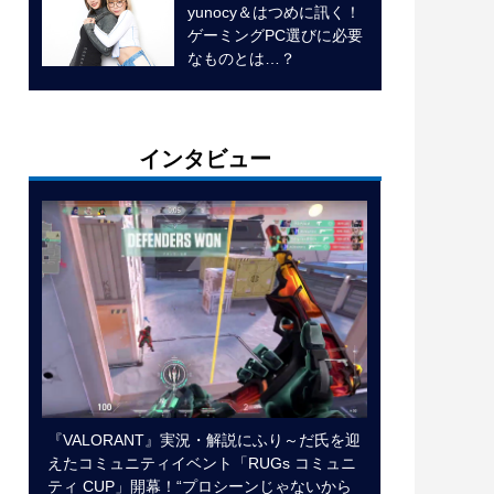
yunocy＆はつめに訊く！
ゲーミングPC選びに必要
なものとは…？
インタビュー
『VALORANT』実況・解説にふり～だ氏を迎
えたコミュニティイベント「RUGs コミュニ
ティ CUP」開幕！“プロシーンじゃないから