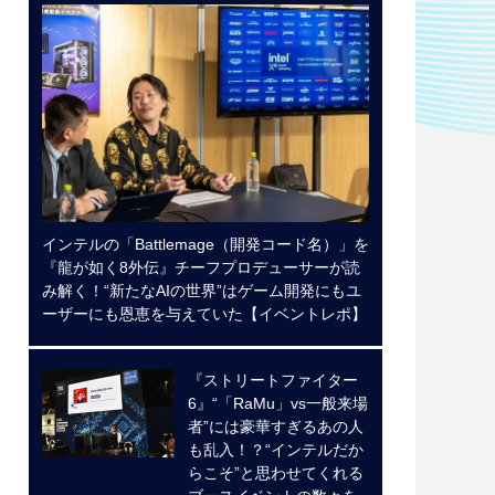
インテルの「Battlemage（開発コード名）」を
『龍が如く8外伝』チーフプロデューサーが読
み解く！“新たなAIの世界”はゲーム開発にもユ
ーザーにも恩恵を与えていた【イベントレポ】
『ストリートファイター
6』“「RaMu」vs一般来場
者”には豪華すぎるあの人
も乱入！？“インテルだか
らこそ”と思わせてくれる