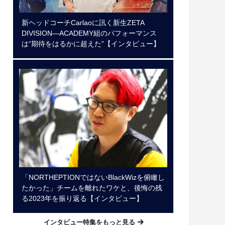
新ヘッドコーチCarlaoに訊く新生ZETA
DIVISION―ACADEMY組のパフォーマンス
は“期待をはるかに超えた”【インタビュー】
「NORTHEPTIONではないBlackWizを俯瞰し
たかった」チームを離れたワケと、後悔の残
る2023年を振り返る【インタビュー】
インタビュー特集をもっと見る