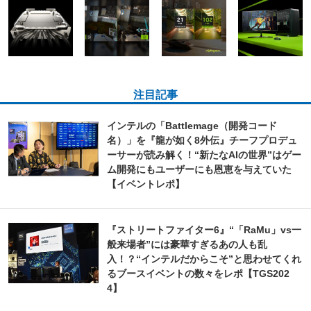
注目記事
インテルの「Battlemage（開発コード
名）」を『龍が如く8外伝』チーフプロデュ
ーサーが読み解く！“新たなAIの世界”はゲー
ム開発にもユーザーにも恩恵を与えていた
【イベントレポ】
『ストリートファイター6』“「RaMu」vs一
般来場者”には豪華すぎるあの人も乱
入！？“インテルだからこそ”と思わせてくれ
るブースイベントの数々をレポ【TGS202
4】