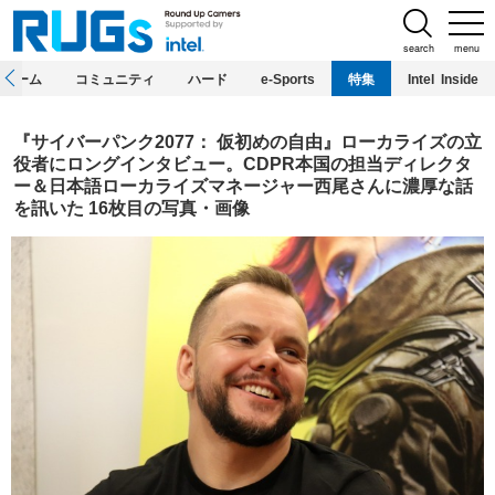
search
menu
ホーム
コミュニティ
ハード
e-Sports
特集
Intel Inside
『サイバーパンク2077： 仮初めの自由』ローカライズの立
役者にロングインタビュー。CDPR本国の担当ディレクタ
ー＆日本語ローカライズマネージャー西尾さんに濃厚な話
を訊いた 16枚目の写真・画像