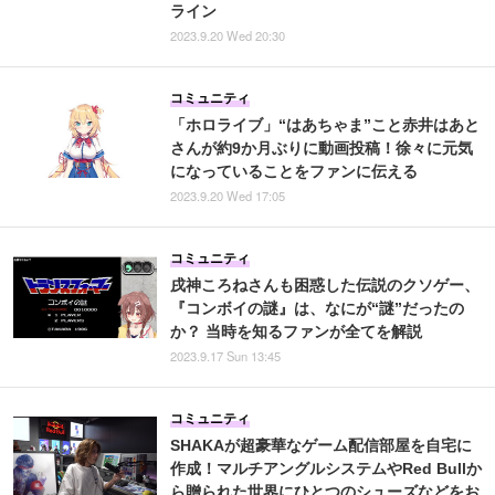
ライン
2023.9.20 Wed 20:30
コミュニティ
「ホロライブ」“はあちゃま”こと赤井はあと
さんが約9か月ぶりに動画投稿！徐々に元気
になっていることをファンに伝える
2023.9.20 Wed 17:05
コミュニティ
戌神ころねさんも困惑した伝説のクソゲー、
『コンボイの謎』は、なにが“謎”だったの
か？ 当時を知るファンが全てを解説
2023.9.17 Sun 13:45
コミュニティ
SHAKAが超豪華なゲーム配信部屋を自宅に
作成！マルチアングルシステムやRed Bullか
ら贈られた世界にひとつのシューズなどをお