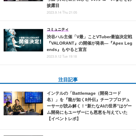
披露目
2023.9.14 Thu 21:05
コミュニティ
渋谷ハル主催「V最」ことVTuber最協決定戦
『VALORANT』の開催が発表―『Apex Leg
ends』もやると宣言
2023.9.12 Tue 19:18
注目記事
インテルの「Battlemage（開発コード
名）」を『龍が如く8外伝』チーフプロデュ
ーサーが読み解く！“新たなAIの世界”はゲー
ム開発にもユーザーにも恩恵を与えていた
【イベントレポ】