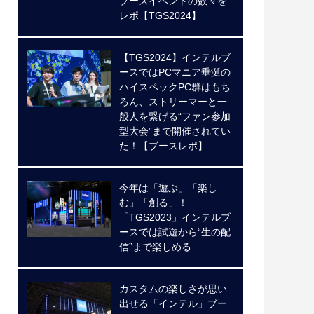
ブースイベントの数々を
レポ【TGS2024】
【TGS2024】インテルブ
ースではPCマニア垂涎の
ハイスペックPC群はもち
ろん、ストリーマーと一
般人を繋げる“ファン参加
型大会”まで開催されてい
た！【ブースレポ】
今年は「遊ぶ」「楽し
む」「創る」！
「TGS2023」インテルブ
ースでは試遊から“生の配
信”まで楽しめる
カスタムの楽しさが思い
出せる「インテル」ブー