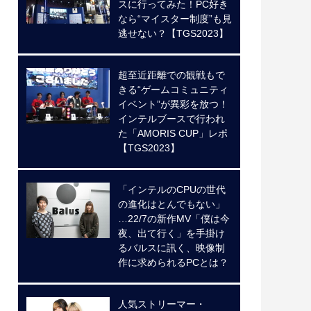
スに行ってみた！PC好き
なら“マイスター制度”も見
逃せない？【TGS2023】
超至近距離での観戦もで
きる“ゲームコミュニティ
イベント”が異彩を放つ！
インテルブースで行われ
た「AMORIS CUP」レポ
【TGS2023】
「インテルのCPUの世代
の進化はとんでもない」
…22/7の新作MV「僕は今
夜、出て行く」を手掛け
るバルスに訊く、映像制
作に求められるPCとは？
人気ストリーマー・