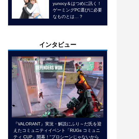
yunocy＆はつめに訊く！
ゲーミングPC選びに必要
なものとは…？
インタビュー
『VALORANT』実況・解説にふり～だ氏を迎
えたコミュニティイベント「RUGs コミュニ
ティ CUP」開幕！“プロシーンじゃないから