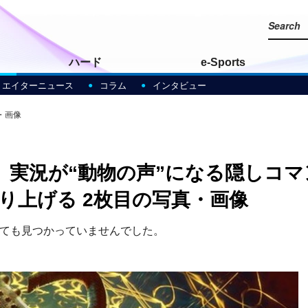
ハード
e-Sports
リエイターニュース
コラム
インタビュー
・画像
』実況が“動物の声”になる隠しコ
り上げる 2枚目の写真・画像
しても見つかっていませんでした。