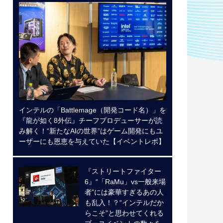
インテルの「Battlemage（開発コード名）」を
『龍が如く8外伝』チーフプロデューサーが読
み解く！“新たなAIの世界”はゲーム開発にもユ
ーザーにも恩恵を与えていた【イベントレポ】
『ストリートファイター
6』“「RaMu」vs一般来場
者”には豪華すぎるあの人
も乱入！？“インテルだか
らこそ”と思わせてくれる