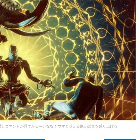
る隠しコマンドが見つかる―いななくウマと吠える象が試合を盛り上げる