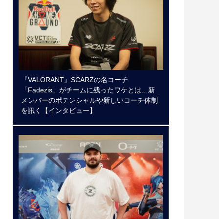
『VALORANT』SCARZの名コーチ
「Fadezis」がチームに残ったワケとは…新
メンバーのポテンシャルや新しいコーチ体制
を訊く【インタビュー】