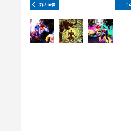
前の画像
こ