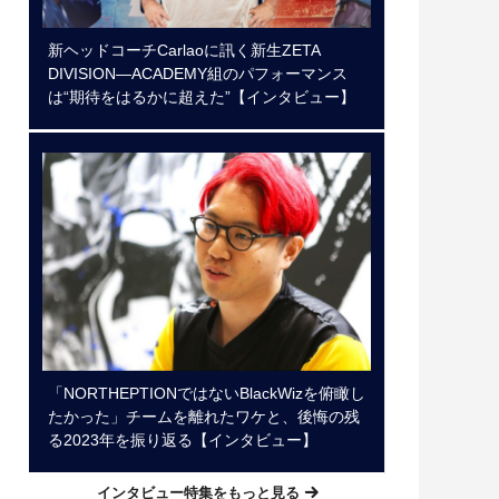
新ヘッドコーチCarlaoに訊く新生ZETA
DIVISION―ACADEMY組のパフォーマンス
は“期待をはるかに超えた”【インタビュー】
「NORTHEPTIONではないBlackWizを俯瞰し
たかった」チームを離れたワケと、後悔の残
る2023年を振り返る【インタビュー】
インタビュー特集をもっと見る