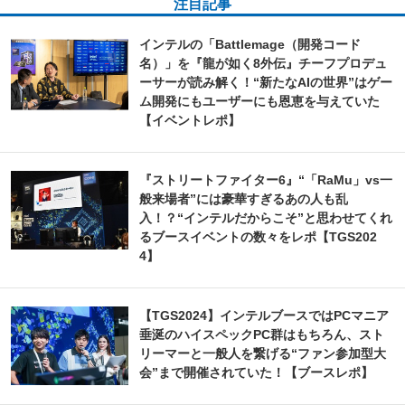
注目記事
インテルの「Battlemage（開発コード
名）」を『龍が如く8外伝』チーフプロデュ
ーサーが読み解く！“新たなAIの世界”はゲー
ム開発にもユーザーにも恩恵を与えていた
【イベントレポ】
『ストリートファイター6』“「RaMu」vs一
般来場者”には豪華すぎるあの人も乱
入！？“インテルだからこそ”と思わせてくれ
るブースイベントの数々をレポ【TGS202
4】
【TGS2024】インテルブースではPCマニア
垂涎のハイスペックPC群はもちろん、スト
リーマーと一般人を繋げる“ファン参加型大
会”まで開催されていた！【ブースレポ】