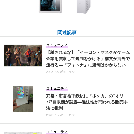
関連記事
コミュニティ
【騙されるな】「イーロン・マスクがゲーム
企業を買収して規制をかける」構文が海外で
流行る―『フォトナ』に規制はかからない
2023.7.5 Wed 14:52
コミュニティ
京都・市営地下鉄駅に『ポケカ』の“オリ
パ”自販機が設置―違法性が問われる販売手
法に批判
2023.7.5 Wed 12:00
コミュニティ