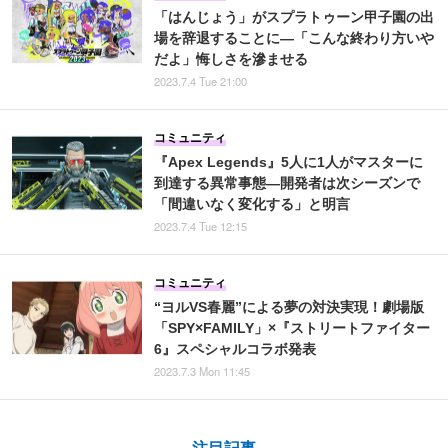
「はんじょう」がスプラトゥーン甲子園の出
場を辞退することに―「こんな終わり方いや
だよ」悔しさを滲ませる
2023.7.4 Tue 21:00
コミュニティ
『Apex Legends』5人に1人がマスターに
到達する異常事態―開発者は次シーズンで
「間違いなく変化する」と明言
2023.7.4 Tue 12:15
コミュニティ
“ヨルVS春麗”による夢の対決実現！劇場版
「SPY×FAMILY」×『ストリートファイター
6』スペシャルコラボ発表
2023.7.3 Mon 11:45
注目記事