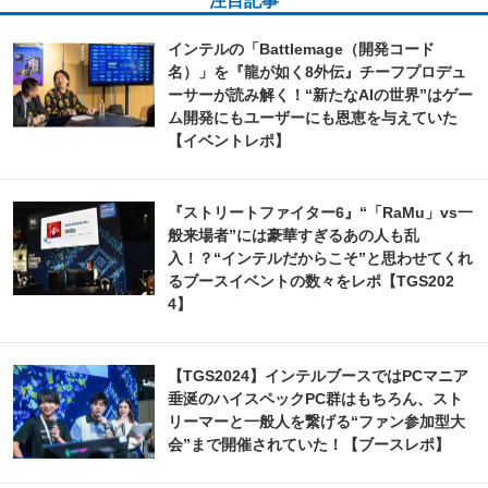
インテルの「Battlemage（開発コード
名）」を『龍が如く8外伝』チーフプロデュ
ーサーが読み解く！“新たなAIの世界”はゲー
ム開発にもユーザーにも恩恵を与えていた
【イベントレポ】
『ストリートファイター6』“「RaMu」vs一
般来場者”には豪華すぎるあの人も乱
入！？“インテルだからこそ”と思わせてくれ
るブースイベントの数々をレポ【TGS202
4】
【TGS2024】インテルブースではPCマニア
垂涎のハイスペックPC群はもちろん、スト
リーマーと一般人を繋げる“ファン参加型大
会”まで開催されていた！【ブースレポ】