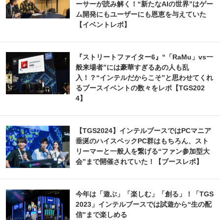
ーサーが読み解く！“新たなAIの世界”はゲー
ム開発にもユーザーにも恩恵を与えていた
【イベントレポ】
『ストリートファイター6』“「RaMu」vs一
般来場者”には豪華すぎるあの人も乱
入！？“インテルだからこそ”と思わせてくれ
るブースイベントの数々をレポ【TGS202
4】
【TGS2024】インテルブースではPCマニア
垂涎のハイスペックPC群はもちろん、スト
リーマーと一般人を繋げる“ファン参加型大
会”まで開催されていた！【ブースレポ】
今年は「遊ぶ」「楽しむ」「創る」！「TGS
2023」インテルブースでは試遊から“生の配
信”まで楽しめる