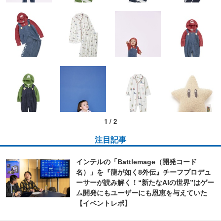
1
/
2
注目記事
インテルの「Battlemage（開発コード
名）」を『龍が如く8外伝』チーフプロデュ
ーサーが読み解く！“新たなAIの世界”はゲー
ム開発にもユーザーにも恩恵を与えていた
【イベントレポ】