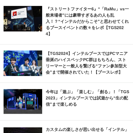
『ストリートファイター6』“「RaMu」vs一
般来場者”には豪華すぎるあの人も乱
入！？“インテルだからこそ”と思わせてくれ
るブースイベントの数々をレポ【TGS202
4】
【TGS2024】インテルブースではPCマニア
垂涎のハイスペックPC群はもちろん、スト
リーマーと一般人を繋げる“ファン参加型大
会”まで開催されていた！【ブースレポ】
今年は「遊ぶ」「楽しむ」「創る」！「TGS
2023」インテルブースでは試遊から“生の配
信”まで楽しめる
カスタムの楽しさが思い出せる「インテル」