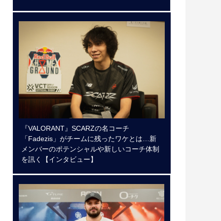
『VALORANT』SCARZの名コーチ
「Fadezis」がチームに残ったワケとは…新
メンバーのポテンシャルや新しいコーチ体制
を訊く【インタビュー】