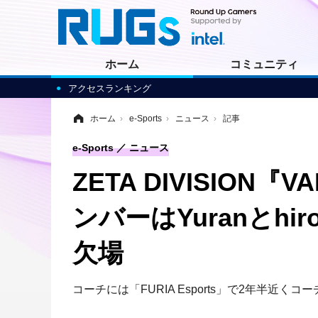
ホーム
コミュニティ
アクセスランキング
ホーム
›
e-Sports
›
ニュース
›
記事
e-Sports
ニュース
ZETA DIVISIO
ンバーはYuranとhiror
欠場
コーチには「FURIA Esports」で2年半近くコ