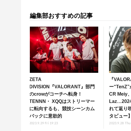
編集部おすすめの記事
ZETA
『VALO
DIVISION『VALORANT』部門
ー“Ten
のcrowがコーチへ転身！
CR Meiy
TENNN・ XQQはストリーマー
Laz…2
に転向するも、競技シーンカム
れて返り
バックに意欲的
タビュー
2023.9.29 Fri 19:23
2023.9.28 Thu