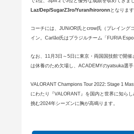
で1位、Split 2で3位と優秀な成績を収めて
Laz/Dep/SugarZ3ro/Yuran/hiroronn
となります
コーチには、JUNiOR氏とcrow氏（プレイン
イン。Carlão氏はブラジルチーム「FURIA E
なお、11月3日～5日に東京・両国国技館で開催される「R
は休養のため欠場し、ACADEMYのyatsuka選
VALORANT Champions Tour 2022: Stage
にわたり『VALORANT』を国内と世界に知
挑む2024年シーズンに胸が高鳴ります。