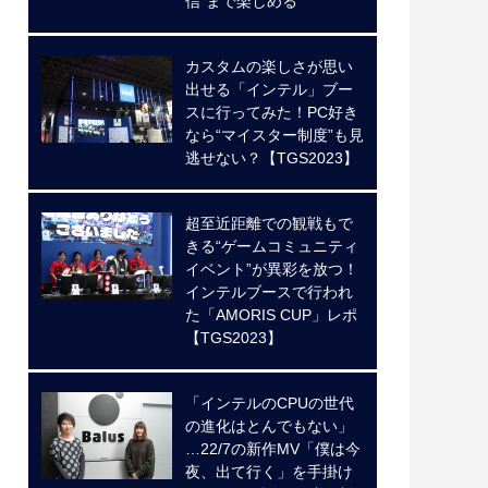
信”まで楽しめる
カスタムの楽しさが思い
出せる「インテル」ブー
スに行ってみた！PC好き
なら“マイスター制度”も見
逃せない？【TGS2023】
超至近距離での観戦もで
きる“ゲームコミュニティ
イベント”が異彩を放つ！
インテルブースで行われ
た「AMORIS CUP」レポ
【TGS2023】
「インテルのCPUの世代
の進化はとんでもない」
…22/7の新作MV「僕は今
夜、出て行く」を手掛け