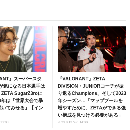
RANT』スーパースタ
『VALORANT』ZETA
Z”が気になる日本選手は
DIVISION・JUNiORコーチが振
、ZETA SugarZ3roに
り返るChampions、そして2023
024年は「世界大会で暴
年シーズン…「マッププールを
咲いてみせる」【イン
増やすために、ZETAができる強
】
い構成を見つける必要がある」
 12:00
2023.8.13 Sun 14:00