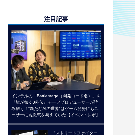
注目記事
インテルの「Battlemage（開発コード名）」を
『龍が如く8外伝』チーフプロデューサーが読
み解く！“新たなAIの世界”はゲーム開発にもユ
ーザーにも恩恵を与えていた【イベントレポ】
『ストリートファイター