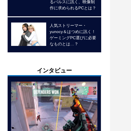
るバルスに訊く、映像制
作に求められるPCとは？
人気ストリーマー・
yunocy＆はつめに訊く！
ゲーミングPC選びに必要
なものとは…？
インタビュー