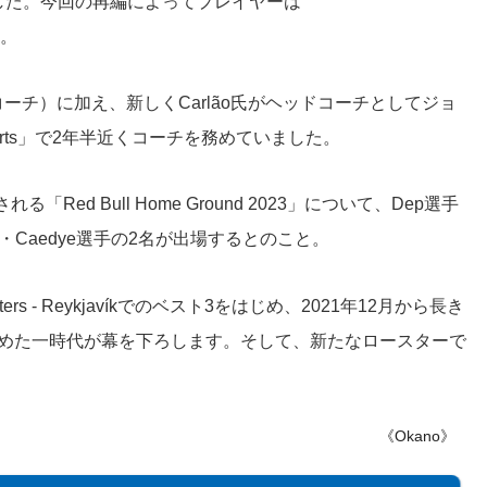
きました。今回の再編によってプレイヤーは
。
グコーチ）に加え、新しくCarlão氏がヘッドコーチとしてジョ
sports」で2年半近くコーチを務めていました。
ed Bull Home Ground 2023」について、Dep選手
手・Caedye選手の2名が出場するとのこと。
 1 Masters - Reykjavíkでのベスト3をはじめ、2021年12月から長き
らしめた一時代が幕を下ろします。そして、新たなロースターで
《Okano》