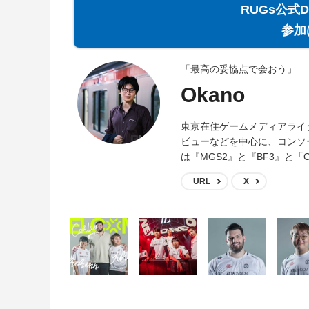
RUGs公式
参加
「最高の妥協点で会おう」
Okano
東京在住ゲームメディアライ
ビューなどを中心に、コンソ
は『MGS2』と『BF3』と「O
URL
X