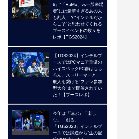
6』“「RaMu」vs一般来場
者”には豪華すぎるあの人
も乱入！？“インテルだか
らこそ”と思わせてくれる
ブースイベントの数々を
レポ【TGS2024】
【TGS2024】インテルブ
ースではPCマニア垂涎の
ハイスペックPC群はもち
ろん、ストリーマーと一
般人を繋げる“ファン参加
型大会”まで開催されてい
た！【ブースレポ】
今年は「遊ぶ」「楽し
む」「創る」！
「TGS2023」インテルブ
ースでは試遊から“生の配