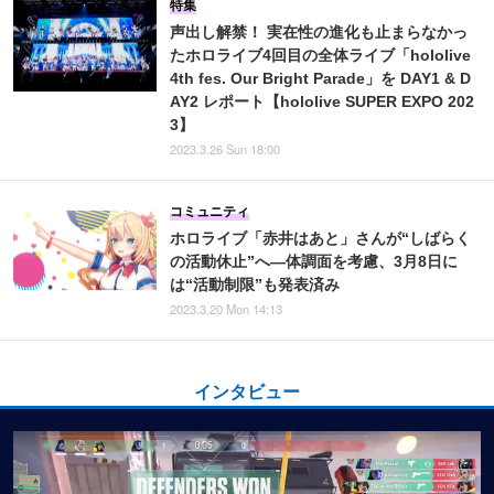
特集
声出し解禁！ 実在性の進化も止まらなかっ
たホロライブ4回目の全体ライブ「hololive
4th fes. Our Bright Parade」を DAY1 & D
AY2 レポート【hololive SUPER EXPO 202
3】
2023.3.26 Sun 18:00
コミュニティ
ホロライブ「赤井はあと」さんが“しばらく
の活動休止”へ―体調面を考慮、3月8日に
は“活動制限”も発表済み
2023.3.20 Mon 14:13
インタビュー