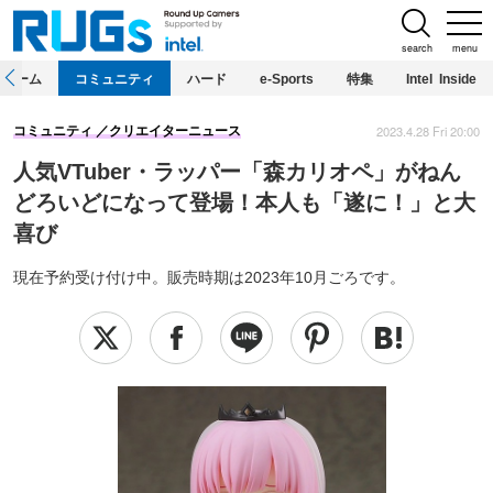
search
menu
ホーム
コミュニティ
ハード
e-Sports
特集
Intel Inside
2023.4.28 Fri 20:00
コミュニティ
クリエイターニュース
人気VTuber・ラッパー「森カリオペ」がねん
どろいどになって登場！本人も「遂に！」と大
喜び
現在予約受け付け中。販売時期は2023年10月ごろです。