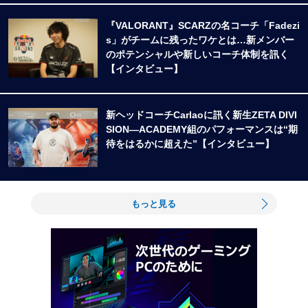
『VALORANT』SCARZの名コーチ「Fadezi
s」がチームに残ったワケとは…新メンバー
のポテンシャルや新しいコーチ体制を訊く
【インタビュー】
新ヘッドコーチCarlaoに訊く新生ZETA DIVI
SION―ACADEMY組のパフォーマンスは“期
待をはるかに超えた”【インタビュー】
もっと見る