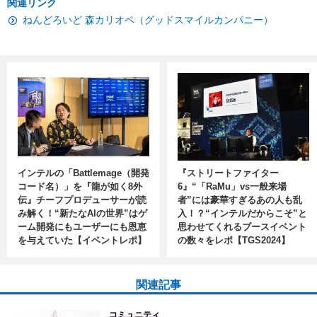
関連リンク
ねんどろいど 森カリオペ（グッドスマイルカンパニー）
インテルの「Battlemage（開発
『ストリートファイター
コード名）」を『龍が如く8外
6』“「RaMu」vs一般来場
伝』チーフプロデューサーが読
者”には豪華すぎるあの人も乱
み解く！“新たなAIの世界”はゲ
入！？“インテルだからこそ”と
ーム開発にもユーザーにも恩恵
思わせてくれるブースイベント
を与えていた【イベントレポ】
の数々をレポ【TGS2024】
関連記事
コミュニティ