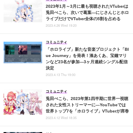
2023年1月～3月に最も視聴されたVTuberは
兎田ぺこら、次いで葛葉―にじさんじとホロ
ライブだけでVTuber全体の5割を占める
2023.4.26 Wed 19:20
コミュニティ
「ホロライブ」新たな音楽プロジェクト「Bl
ue Journey」を発表！湊あくあ、宝鐘マリ
ンなど23名が参加―3ヶ月連続シングル配信
決定
2023.4.13 Thu 19:00
コミュニティ
兎田ぺこら、2023年第1四半期に世界一視聴
された女性ストリーマーに―YouTubeでは
世界トップ7を「ホロライブ」VTuberが席巻
2023.4.12 Wed 18:35