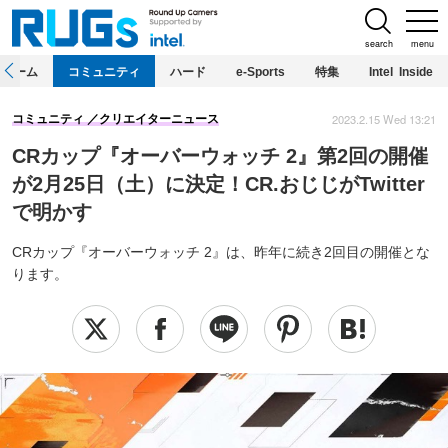
search
menu
ホーム
コミュニティ
ハード
e-Sports
特集
Intel Inside
2023.2.15 Wed 13:21
コミュニティ
クリエイターニュース
CRカップ『オーバーウォッチ 2』第2回の開催
が2月25日（土）に決定！CR.おじじがTwitter
で明かす
CRカップ『オーバーウォッチ 2』は、昨年に続き2回目の開催とな
ります。