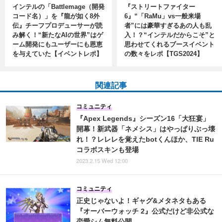
インテルの「Battlemage（開発
『ストリートファイター
コード名）」を『龍が如く8外
6』“「RaMu」vs一般来場
伝』チーフプロデューサーが読
者”には豪華すぎるあの人も乱
み解く！“新たなAIの世界”はゲ
入！？“インテルだからこそ”と
ーム開発にもユーザーにも恩恵
思わせてくれるブースイベント
を与えていた【イベントレポ】
の数々をレポ【TGS2024】
関連記事
コミュニティ
『Apex Legends』シーズン16「大狂宴」
開幕！新武器「ネメシス」はやっぱりぶっ壊
れ！？レレレを覚えたbotくんほか、TIE Ru
コラボスキンも登場
2023.2.15 Wed 12:00
コミュニティ
正史じゃないよ！ギャグ&メタネタもある
『オーバーウォッチ 2』公式だけど非公式な
恋愛シム無料公開