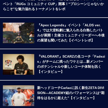
ベント「RUGs コミュニティ CUP」開幕！“プロシーンじゃないか
らこそ”な魅力溢れるトーナメントをレポ
『Apex Legends』イベント「ALDS ver.
4」では大逆転劇に魅入られる白熱したバト
ルが展開！主催コミュニティリーダーへ今後
の展望も聞いてみた【イベントレポ】
『VALORANT』SCARZの名コーチ「Fadezi
s」がチームに残ったワケとは…新メンバー
のポテンシャルや新しいコーチ体制を訊く
【インタビュー】
新ヘッドコーチCarlaoに訊く新生ZETA DIVI
SION―ACADEMY組のパフォーマンスは“期
待をはるかに超えた”【インタビュー】