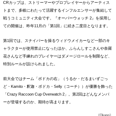
CRカップは、ストリーマーやプロプレイヤーからアーティス
トまで、多岐にわたって活躍するインフルエンサーが集結して
戦うコミュニティ大会です。『オーバーウォッチ 2』を採用し
ての開催は、昨年11月の「第1回」に続き二度目となります。
第1回では、スナイパーを操るウィドウメイカーなど一部のキ
ャラクターが使用禁止になったほか、ふらんしすこさんや奈羅
花さんなど手練れのプレイヤーはダメージロールを制限など、
特別ルールが設けられました。
前大会ではチーム「ボドカの右」（うるか・だるまいずごっ
ど・Kamito・釈迦・ボドカ・Selly（コーチ））が優勝を飾った
「Crazy Raccoon Cup Overwatch 2」。第2回はどんなメンバ
ーが登場するのか、期待が高まります。
《Okano》