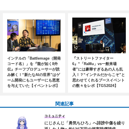
インテルの「Battlemage（開発
『ストリートファイター
コード名）」を『龍が如く8外
6』“「RaMu」vs一般来場
伝』チーフプロデューサーが読
者”には豪華すぎるあの人も乱
み解く！“新たなAIの世界”はゲ
入！？“インテルだからこそ”と
ーム開発にもユーザーにも恩恵
思わせてくれるブースイベント
を与えていた【イベントレポ】
の数々をレポ【TGS2024】
関連記事
コミュニティ
にじさんじ「勇気ちひろ」へ誹謗中傷を繰り