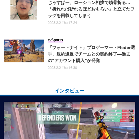
じゃすぱー、ローション相撲で鎖骨折る…
「折れれば折れるほどおもろい」と立てたフ
ラグを回収してしまう
2023.2.2 Thu 17:24
e-Sports
『フォートナイト』プロゲーマー・Fleder選
手、規約違反でチームとの契約終了―過去
の“アカウント購入”が発覚
2023.2.2 Thu 16:30
インタビュー