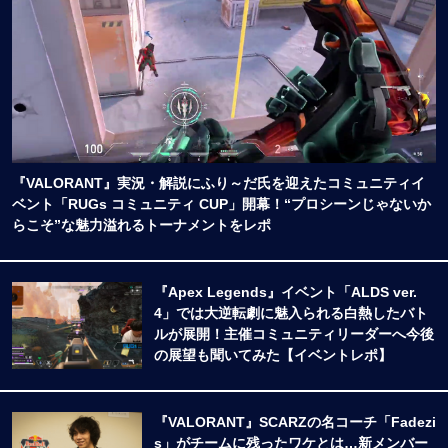
『VALORANT』実況・解説にふり～だ氏を迎えたコミュニティイ
ベント「RUGs コミュニティ CUP」開幕！“プロシーンじゃないか
らこそ”な魅力溢れるトーナメントをレポ
『Apex Legends』イベント「ALDS ver.
4」では大逆転劇に魅入られる白熱したバト
ルが展開！主催コミュニティリーダーへ今後
の展望も聞いてみた【イベントレポ】
『VALORANT』SCARZの名コーチ「Fadezi
s」がチームに残ったワケとは…新メンバー