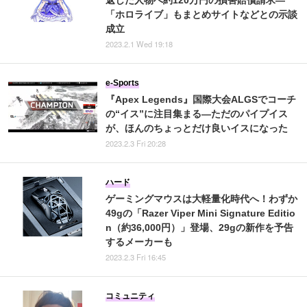
返した人物へ約120万円の損害賠償請求―
「ホロライブ」もまとめサイトなどとの示談
成立
2023.2.1 Wed 19:18
e-Sports
『Apex Legends』国際大会ALGSでコーチ
の“イス”に注目集まる―ただのパイプイス
が、ほんのちょっとだけ良いイスになった
2023.2.3 Fri 20:28
ハード
ゲーミングマウスは大軽量化時代へ！わずか
49gの「Razer Viper Mini Signature Editio
n（約36,000円）」登場、29gの新作を予告
するメーカーも
2023.2.3 Fri 16:45
コミュニティ