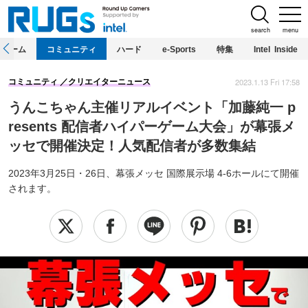
search
menu
ホーム
コミュニティ
ハード
e-Sports
特集
Intel Inside
2023.1.13 Fri 17:58
コミュニティ
クリエイターニュース
うんこちゃん主催リアルイベント「加藤純一 p
resents 配信者ハイパーゲーム大会」が幕張メ
ッセで開催決定！人気配信者が多数集結
2023年3月25日・26日、幕張メッセ 国際展示場 4-6ホールにて開催
されます。