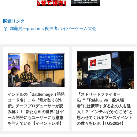
関連リンク
加藤純一presents 配信者ハイパーゲーム大会
インテルの「Battlemage（開発
『ストリートファイター
コード名）」を『龍が如く8外
6』“「RaMu」vs一般来場
伝』チーフプロデューサーが読
者”には豪華すぎるあの人も乱
み解く！“新たなAIの世界”はゲ
入！？“インテルだからこそ”と
ーム開発にもユーザーにも恩恵
思わせてくれるブースイベント
を与えていた【イベントレポ】
の数々をレポ【TGS2024】