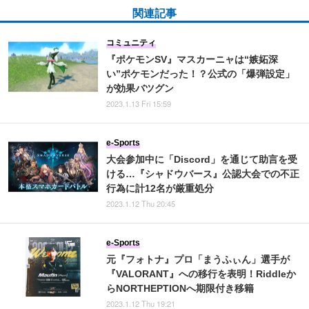
関連記事
コミュニティ
『ポケモンSV』マスカーニャは“嫉妬深
い”ポケモンだった！？公式の「爆弾設定」
が効果バツグン
2023.1.13 Fri 15:59
e-Sports
大会参加中に「Discord」を通じて助言を受
ける…『シャドウバース』公認大会での不正
行為に計12名が厳重処分
2023.1.12 Thu 20:45
e-Sports
元『フォトナ』プロ「まうふぃん」選手が
『VALORANT』への移行を表明！Riddleか
らNORTHEPTIONへ期限付き移籍
2023.1.12 Thu 19:21