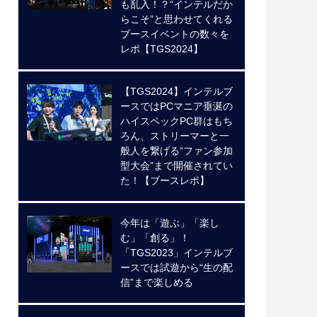
も乱入！？“インテルだか
らこそ”と思わせてくれる
ブースイベントの数々を
レポ【TGS2024】
【TGS2024】インテルブ
ースではPCマニア垂涎の
ハイスペックPC群はもち
ろん、ストリーマーと一
般人を繋げる“ファン参加
型大会”まで開催されてい
た！【ブースレポ】
今年は「遊ぶ」「楽し
む」「創る」！
「TGS2023」インテルブ
ースでは試遊から“生の配
信”まで楽しめる