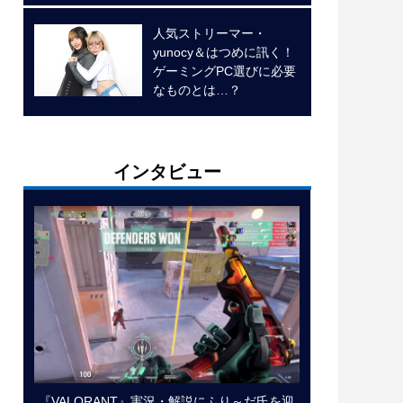
人気ストリーマー・
yunocy＆はつめに訊く！
ゲーミングPC選びに必要
なものとは…？
インタビュー
『VALORANT』実況・解説にふり～だ氏を迎