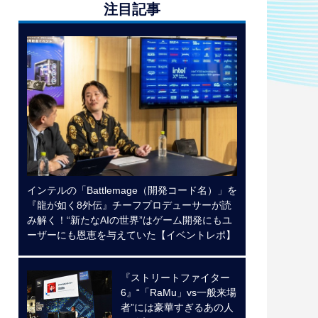
注目記事
インテルの「Battlemage（開発コード名）」を
『龍が如く8外伝』チーフプロデューサーが読
み解く！“新たなAIの世界”はゲーム開発にもユ
ーザーにも恩恵を与えていた【イベントレポ】
『ストリートファイター
6』“「RaMu」vs一般来場
者”には豪華すぎるあの人