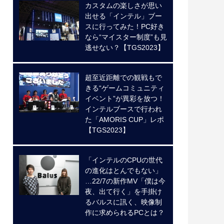
カスタムの楽しさが思い
出せる「インテル」ブー
スに行ってみた！PC好き
なら“マイスター制度”も見
逃せない？【TGS2023】
超至近距離での観戦もで
きる“ゲームコミュニティ
イベント”が異彩を放つ！
インテルブースで行われ
た「AMORIS CUP」レポ
【TGS2023】
「インテルのCPUの世代
の進化はとんでもない」
…22/7の新作MV「僕は今
夜、出て行く」を手掛け
るバルスに訊く、映像制
作に求められるPCとは？