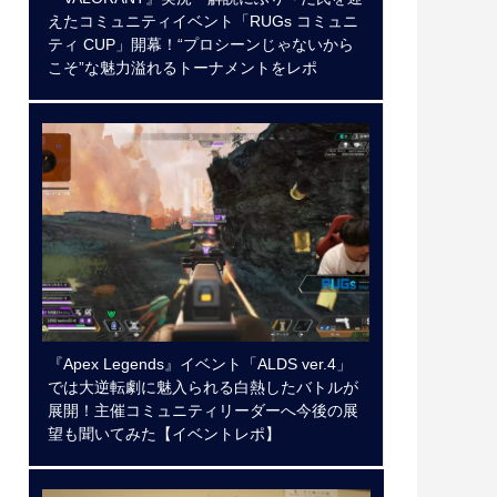
えたコミュニティイベント「RUGs コミュニ
ティ CUP」開幕！“プロシーンじゃないから
こそ”な魅力溢れるトーナメントをレポ
『Apex Legends』イベント「ALDS ver.4」
では大逆転劇に魅入られる白熱したバトルが
展開！主催コミュニティリーダーへ今後の展
望も聞いてみた【イベントレポ】