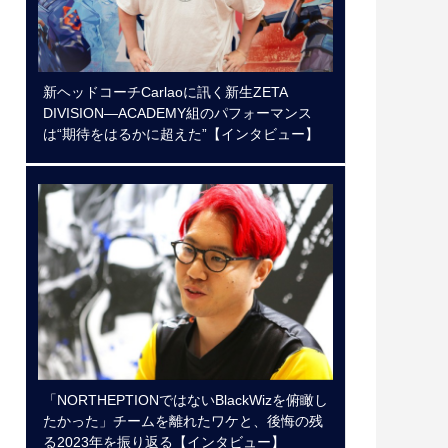
新ヘッドコーチCarlaoに訊く新生ZETA
DIVISION―ACADEMY組のパフォーマンス
は“期待をはるかに超えた”【インタビュー】
「NORTHEPTIONではないBlackWizを俯瞰し
たかった」チームを離れたワケと、後悔の残
る2023年を振り返る【インタビュー】