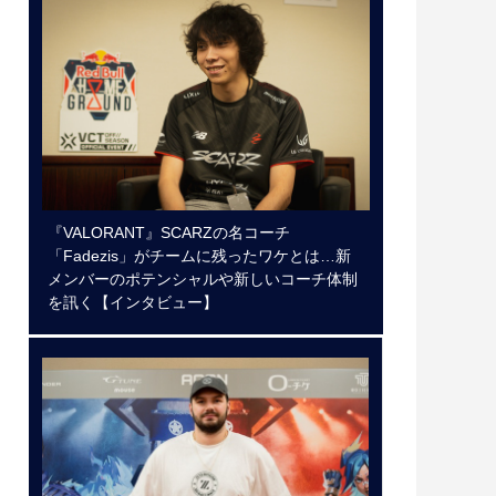
『VALORANT』SCARZの名コーチ
「Fadezis」がチームに残ったワケとは…新
メンバーのポテンシャルや新しいコーチ体制
を訊く【インタビュー】