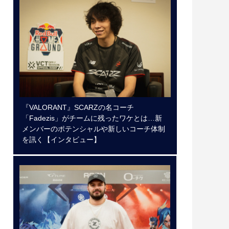
『VALORANT』SCARZの名コーチ
「Fadezis」がチームに残ったワケとは…新
メンバーのポテンシャルや新しいコーチ体制
を訊く【インタビュー】