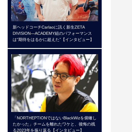
新ヘッドコーチCarlaoに訊く新生ZETA
DIVISION―ACADEMY組のパフォーマンス
は“期待をはるかに超えた”【インタビュー】
「NORTHEPTIONではないBlackWizを俯瞰し
たかった」チームを離れたワケと、後悔の残
る2023年を振り返る【インタビュー】