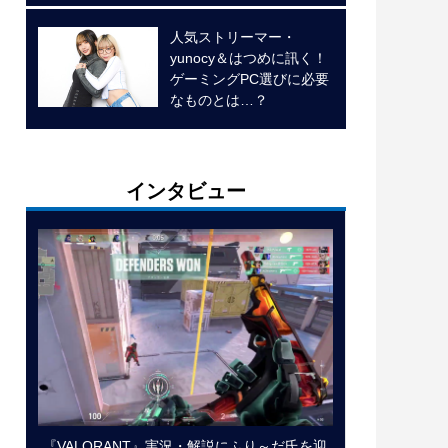
人気ストリーマー・
yunocy＆はつめに訊く！
ゲーミングPC選びに必要
なものとは…？
インタビュー
『VALORANT』実況・解説にふり～だ氏を迎