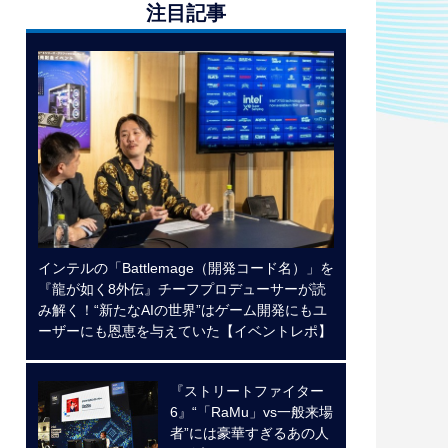
注目記事
インテルの「Battlemage（開発コード名）」を
『龍が如く8外伝』チーフプロデューサーが読
み解く！“新たなAIの世界”はゲーム開発にもユ
ーザーにも恩恵を与えていた【イベントレポ】
『ストリートファイター
6』“「RaMu」vs一般来場
者”には豪華すぎるあの人