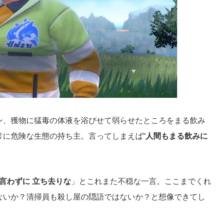
ン、獲物に猛毒の体液を浴びせて弱らせたところをまる飲み
常に危険な生態の持ち主。言ってしまえば“
人間もまる飲みに
も言わずに 立ち去りな
」とこれまた不穏な一言。ここまでくれ
ないか？清掃員も殺し屋の隠語ではないか？
と想像できてし