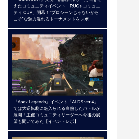
えたコミュニティイベント「RUGs コミュニ
ティ CUP」開幕！“プロシーンじゃないから
こそ”な魅力溢れるトーナメントをレポ
『Apex Legends』イベント「ALDS ver.4」
では大逆転劇に魅入られる白熱したバトルが
展開！主催コミュニティリーダーへ今後の展
望も聞いてみた【イベントレポ】