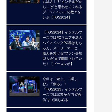
も乱入！？“インテルだか
らこそ”と思わせてくれる
ブースイベントの数々を
レポ【TGS2024】
【TGS2024】インテルブ
ースではPCマニア垂涎の
ハイスペックPC群はもち
ろん、ストリーマーと一
般人を繋げる“ファン参加
型大会”まで開催されてい
た！【ブースレポ】
今年は「遊ぶ」「楽し
む」「創る」！
「TGS2023」インテルブ
ースでは試遊から“生の配
信”まで楽しめる