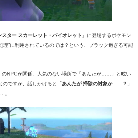
ンスター スカーレット・バイオレット
』に登場するポケモン
処理”に利用されているのでは？
という、ブラック過ぎる可能
」のNPCが関係。人気のない場所で「あんたが……」と呟い
なのですが、話しかけると「
あんたが 掃除の対象か……？
」
い…。