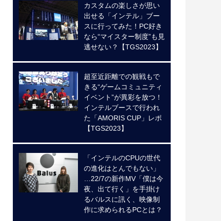
カスタムの楽しさが思い
出せる「インテル」ブー
スに行ってみた！PC好き
なら“マイスター制度”も見
逃せない？【TGS2023】
超至近距離での観戦もで
きる“ゲームコミュニティ
イベント”が異彩を放つ！
インテルブースで行われ
た「AMORIS CUP」レポ
【TGS2023】
「インテルのCPUの世代
の進化はとんでもない」
…22/7の新作MV「僕は今
夜、出て行く」を手掛け
るバルスに訊く、映像制
作に求められるPCとは？