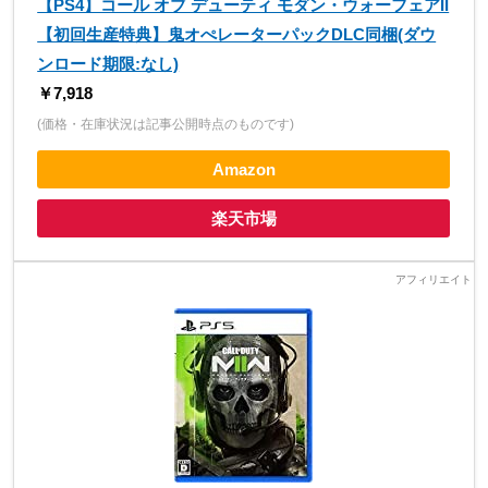
【PS4】コール オブ デューティ モダン・ウォーフェアII
【初回生産特典】鬼オぺレーターパックDLC同梱(ダウ
ンロード期限:なし)
￥7,918
(価格・在庫状況は記事公開時点のものです)
Amazon
楽天市場