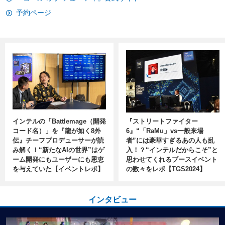
予約ページ
インテルの「Battlemage（開発
『ストリートファイター
コード名）」を『龍が如く8外
6』“「RaMu」vs一般来場
伝』チーフプロデューサーが読
者”には豪華すぎるあの人も乱
み解く！“新たなAIの世界”はゲ
入！？“インテルだからこそ”と
ーム開発にもユーザーにも恩恵
思わせてくれるブースイベント
を与えていた【イベントレポ】
の数々をレポ【TGS2024】
インタビュー