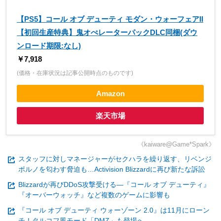
【PS5】コール オブ デューティ モダン・ウォーフェアII
【初回生産特典】鬼オぺレーターパックDLC同梱(ダウ
ンロード期限:なし)
￥7,918
(価格・在庫状況は記事公開時点のものです)
Amazon
楽天市場
《kaiware@Game*Spark》
スタッフに対しマネージャーがセクハラを繰り返す、リベンジ
ポルノを匂わす脅迫も…Activision Blizzardに再び新たな訴訟
Blizzardが再びDDoS攻撃受ける―『コール オブ デューティ』
『オーバーウォッチ』など複数のゲームに影響も
『コール オブ デューティ ウォーゾーン 2.0』は11月にローン
チ！タルコフ風モード「DMZ」も登場へ