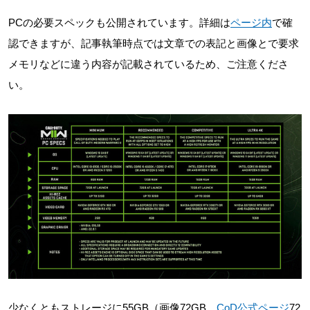
PCの必要スペックも公開されています。詳細は
ページ内
で確
認できますが、記事執筆時点では文章での表記と画像とで要求
メモリなどに違う内容が記載されているため、ご注意くださ
い。
少なくともストレージに55GB（画像72GB、
CoD公式ページ
72