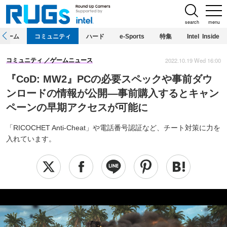
search
menu
ホーム
コミュニティ
ハード
e-Sports
特集
Intel Inside
2022.10.19 Wed 16:00
コミュニティ
ゲームニュース
『CoD: MW2』PCの必要スペックや事前ダウ
ンロードの情報が公開―事前購入するとキャン
ペーンの早期アクセスが可能に
「RICOCHET Anti-Cheat」や電話番号認証など、チート対策に力を
入れています。