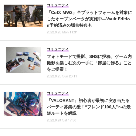
コミュニティ
『CoD: MW2』全プラットフォームを対象に
したオープンベータが実施中―Vault Editio
n予約済みの場合特典も
2022.9.26 Mon 11:31
コミュニティ
フォトモードで撮影、SNSに投稿、ゲーム内
撮影を楽しむ次の一手に「部屋に飾る」こと
をご提案！
2022.9.25 Sun 20:11
コミュニティ
『VALORANT』初心者が最初に突き当たる
パーティ募集の壁！“フレンド100人”への最
短ルートを解説
2022.9.24 Sat 17:30