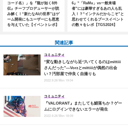
コード名）」を『龍が如く8外
6』“「RaMu」vs一般来場
伝』チーフプロデューサーが読
者”には豪華すぎるあの人も乱
み解く！“新たなAIの世界”はゲ
入！？“インテルだからこそ”と
ーム開発にもユーザーにも恩恵
思わせてくれるブースイベント
を与えていた【イベントレポ】
の数々をレポ【TGS2024】
関連記事
コミュニティ
“変な動きしながら近づいてくるのはmittiii
さんだった”―Vorzとmittiiiが偶然の出会
い？汚部屋で仲良く自撮りも
2022.9.26 Mon 19:04
コミュニティ
『VALORANT』またしても鯖落ちか？ゲー
ムにログインできないエラーが発生
2022.9.26 Mon 18:09