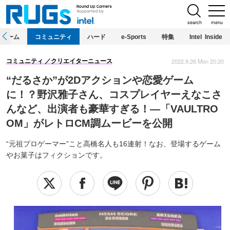
search
menu
ホーム
コミュニティ
ハード
e-Sports
特集
Intel Inside
2022.9.26 Mon 20:20
コミュニティ
クリエイターニュース
“だるさか”が2Dアクションや恋愛ゲーム
に！？野沢雅子さん、コスプレイヤーえなこさ
んなど、出演者も豪華すぎる！―「VAULTRO
OM」がレトロCM調ムービーを公開
“元祖プロゲーマー”こと高橋名人も16連射！なお、登場するゲーム
やお菓子はフィクションです。