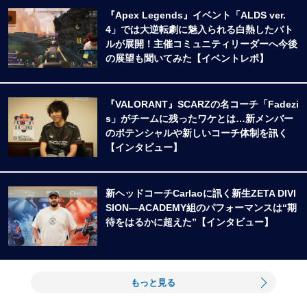
『Apex Legends』イベント「ALDS ver.
4」では大逆転劇に魅入られる白熱したバト
ルが展開！主催コミュニティリーダーへ今後
の展望も聞いてみた【イベントレポ】
『VALORANT』SCARZの名コーチ「Fadezi
s」がチームに残ったワケとは…新メンバー
のポテンシャルや新しいコーチ体制を訊く
【インタビュー】
新ヘッドコーチCarlaoに訊く新生ZETA DIVI
SION―ACADEMY組のパフォーマンスは“期
待をはるかに超えた”【インタビュー】
もっと見る