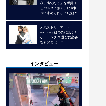
夜、出て行く」を手掛け
るバルスに訊く、映像制
作に求められるPCとは？
人気ストリーマー・
yunocy＆はつめに訊く！
ゲーミングPC選びに必要
なものとは…？
インタビュー