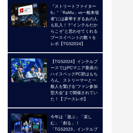
『ストリートファイター
6』“「RaMu」vs一般来場
者”には豪華すぎるあの人
も乱入！？“インテルだか
らこそ”と思わせてくれる
ブースイベントの数々を
レポ【TGS2024】
【TGS2024】インテルブ
ースではPCマニア垂涎の
ハイスペックPC群はもち
ろん、ストリーマーと一
般人を繋げる“ファン参加
型大会”まで開催されてい
た！【ブースレポ】
今年は「遊ぶ」「楽し
む」「創る」！
「TGS2023」インテルブ