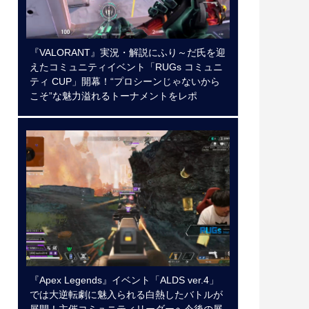
『VALORANT』実況・解説にふり～だ氏を迎
えたコミュニティイベント「RUGs コミュニ
ティ CUP」開幕！“プロシーンじゃないから
こそ”な魅力溢れるトーナメントをレポ
『Apex Legends』イベント「ALDS ver.4」
では大逆転劇に魅入られる白熱したバトルが
展開！主催コミュニティリーダーへ今後の展