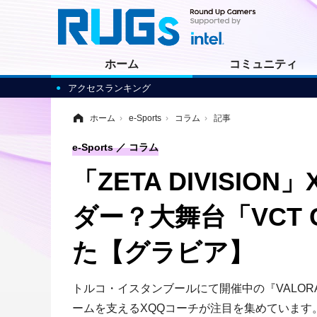
ホーム
コミュニティ
アクセスランキング
ホーム
›
e-Sports
›
コラム
›
記事
e-Sports
コラム
「ZETA DIVISI
ダー？大舞台「VCT 
た【グラビア】
トルコ・イスタンブールにて開催中の『VALORANT』
ームを支えるXQQコーチが注目を集めています