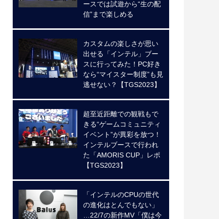
ースでは試遊から“生の配
信”まで楽しめる
カスタムの楽しさが思い
出せる「インテル」ブー
スに行ってみた！PC好き
なら“マイスター制度”も見
逃せない？【TGS2023】
超至近距離での観戦もで
きる“ゲームコミュニティ
イベント”が異彩を放つ！
インテルブースで行われ
た「AMORIS CUP」レポ
【TGS2023】
「インテルのCPUの世代
の進化はとんでもない」
…22/7の新作MV「僕は今