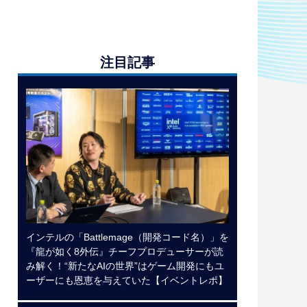
注目記事
インテルの「Battlemage（開発コード名）」を
『龍が如く8外伝』チーフプロデューサーが読
み解く！“新たなAIの世界”はゲーム開発にもユ
ーザーにも恩恵を与えていた【イベントレポ】