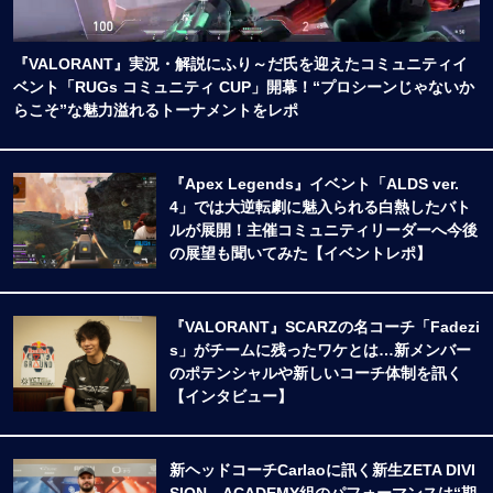
『VALORANT』実況・解説にふり～だ氏を迎えたコミュニティイ
ベント「RUGs コミュニティ CUP」開幕！“プロシーンじゃないか
らこそ”な魅力溢れるトーナメントをレポ
『Apex Legends』イベント「ALDS ver.
4」では大逆転劇に魅入られる白熱したバト
ルが展開！主催コミュニティリーダーへ今後
の展望も聞いてみた【イベントレポ】
『VALORANT』SCARZの名コーチ「Fadezi
s」がチームに残ったワケとは…新メンバー
のポテンシャルや新しいコーチ体制を訊く
【インタビュー】
新ヘッドコーチCarlaoに訊く新生ZETA DIVI
SION―ACADEMY組のパフォーマンスは“期