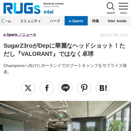
search
menu
ホーム
コミュニティ
ハード
e-Sports
特集
Intel Inside
2022.8.4 Thu 13:22
e-Sports
ニュース
SugarZ3roがDepに華麗なヘッドショット！た
だし『VALORANT』ではなく卓球
Championsへ向けたポーランドでのブートキャンプをサプライズ発
表。