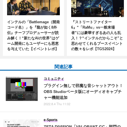
インテルの「Battlemage（開発
『ストリートファイター
コード名）」を『龍が如く8外
6』“「RaMu」vs一般来場
伝』チーフプロデューサーが読
者”には豪華すぎるあの人も乱
み解く！“新たなAIの世界”はゲ
入！？“インテルだからこそ”と
ーム開発にもユーザーにも恩恵
思わせてくれるブースイベント
を与えていた【イベントレポ】
の数々をレポ【TGS2024】
関連記事
コミュニティ
プラグイン無しで邪魔な音シャットアウト！
OBS Studioベータ版にオーディオキャプチ
ャー機能追加
2022.8.4 Thu 11:02
e-Sports
ZETA DIVISION「VALORANT GC」部門の