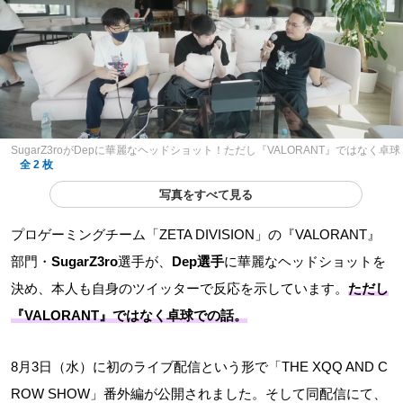
SugarZ3roがDepに華麗なヘッドショット！ただし『VALORANT』ではなく卓球
全 2 枚
写真をすべて見る
プロゲーミングチーム「ZETA DIVISION」の『VALORANT』
部門・
SugarZ3ro
選手が、
Dep選手
に華麗なヘッドショットを
決め、本人も自身のツイッターで反応を示しています。
ただし
『VALORANT』ではなく卓球での話。
8月3日（水）に初のライブ配信という形で「THE XQQ AND C
ROW SHOW」番外編が公開されました。そして同配信にて、