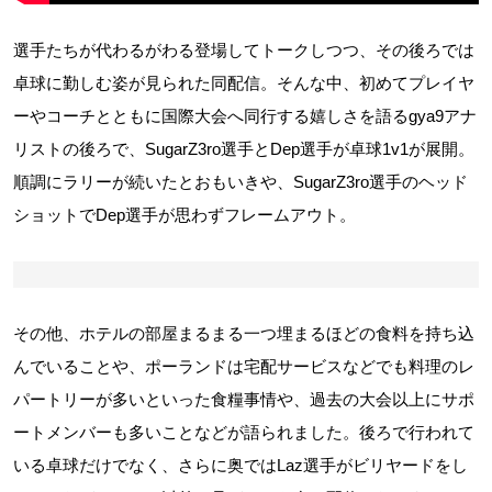
選手たちが代わるがわる登場してトークしつつ、その後ろでは
卓球に勤しむ姿が見られた同配信。そんな中、初めてプレイヤ
ーやコーチとともに国際大会へ同行する嬉しさを語るgya9アナ
リストの後ろで、SugarZ3ro選手とDep選手が卓球1v1が展開。
順調にラリーが続いたとおもいきや、SugarZ3ro選手のヘッド
ショットでDep選手が思わずフレームアウト。
その他、ホテルの部屋まるまる一つ埋まるほどの食料を持ち込
んでいることや、ポーランドは宅配サービスなどでも料理のレ
パートリーが多いといった食糧事情や、過去の大会以上にサポ
ートメンバーも多いことなどが語られました。後ろで行われて
いる卓球だけでなく、さらに奥ではLaz選手がビリヤードをし