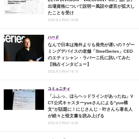
出場資格について説明ー風説や虚言が拡大し
たことを受け
2022.8.3 Wed 19:58
ハード
なんで日本は海外よりも発売が遅いの？ゲー
ミングデバイスの老舗「SteelSeries」CEO
のエティシャン・ラバーニ氏に訊いてみた
【独占インタビュー】
2022.8.3 Wed 18:15
コミュニティ
「ふふっ、ほらヘッドラインがあったね」V
CT公式キャスターyueさんによる“yue構
文”が話題に！にじさんじ・叶さんら著名人
が続々と怪文書を読み上げる
2022.8.3 Wed 14:32