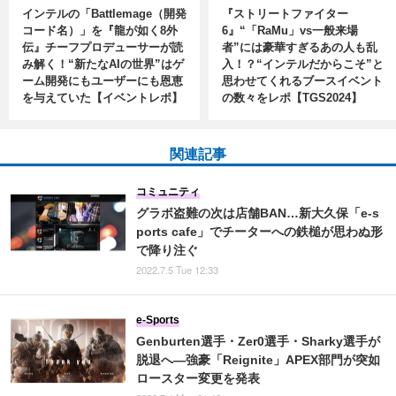
インテルの「Battlemage（開発
『ストリートファイター
コード名）」を『龍が如く8外
6』“「RaMu」vs一般来場
伝』チーフプロデューサーが読
者”には豪華すぎるあの人も乱
み解く！“新たなAIの世界”はゲ
入！？“インテルだからこそ”と
ーム開発にもユーザーにも恩恵
思わせてくれるブースイベント
を与えていた【イベントレポ】
の数々をレポ【TGS2024】
関連記事
コミュニティ
グラボ盗難の次は店舗BAN…新大久保「e-s
ports cafe」でチーターへの鉄槌が思わぬ形
で降り注ぐ
2022.7.5 Tue 12:33
e-Sports
Genburten選手・Zer0選手・Sharky選手が
脱退へ―強豪「Reignite」APEX部門が突如
ロースター変更を発表