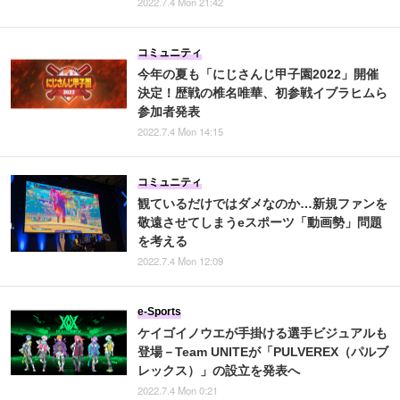
2022.7.4 Mon 21:42
コミュニティ
今年の夏も「にじさんじ甲子園2022」開催
決定！歴戦の椎名唯華、初参戦イブラヒムら
参加者発表
2022.7.4 Mon 14:15
コミュニティ
観ているだけではダメなのか…新規ファンを
敬遠させてしまうeスポーツ「動画勢」問題
を考える
2022.7.4 Mon 12:09
e-Sports
ケイゴイノウエが手掛ける選手ビジュアルも
登場－Team UNITEが「PULVEREX（パルブ
レックス）」の設立を発表へ
2022.7.4 Mon 0:21