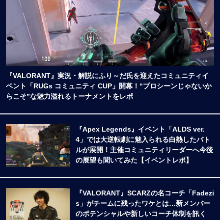
『VALORANT』実況・解説にふり～だ氏を迎えたコミュニティイ
ベント「RUGs コミュニティ CUP」開幕！“プロシーンじゃないか
らこそ”な魅力溢れるトーナメントをレポ
『Apex Legends』イベント「ALDS ver.
4」では大逆転劇に魅入られる白熱したバト
ルが展開！主催コミュニティリーダーへ今後
の展望も聞いてみた【イベントレポ】
『VALORANT』SCARZの名コーチ「Fadezi
s」がチームに残ったワケとは…新メンバー
のポテンシャルや新しいコーチ体制を訊く