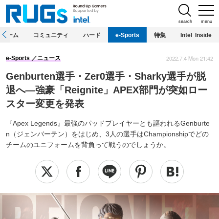
search
menu
ホーム
コミュニティ
ハード
e-Sports
特集
Intel Inside
2022.7.4 Mon 21:42
e-Sports
ニュース
Genburten選手・Zer0選手・Sharky選手が脱
退へ―強豪「Reignite」APEX部門が突如ロー
スター変更を発表
『Apex Legends』最強のパッドプレイヤーとも謳われるGenburte
n（ジェンバーテン）をはじめ、3人の選手はChampionshipでどの
チームのユニフォームを背負って戦うのでしょうか。