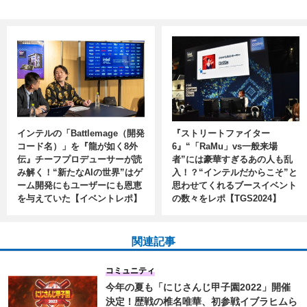
インテルの「Battlemage（開発
『ストリートファイター
コード名）」を『龍が如く8外
6』“「RaMu」vs一般来場
伝』チーフプロデューサーが読
者”には豪華すぎるあの人も乱
み解く！“新たなAIの世界”はゲ
入！？“インテルだからこそ”と
ーム開発にもユーザーにも恩恵
思わせてくれるブースイベント
を与えていた【イベントレポ】
の数々をレポ【TGS2024】
関連記事
コミュニティ
今年の夏も「にじさんじ甲子園2022」開催
決定！歴戦の椎名唯華、初参戦イブラヒムら