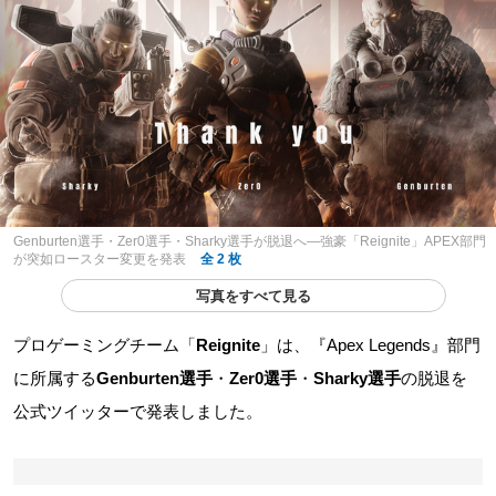
Genburten選手・Zer0選手・Sharky選手が脱退へ―強豪「Reignite」APEX部門
が突如ロースター変更を発表
全 2 枚
写真をすべて見る
プロゲーミングチーム「
Reignite
」は、『Apex Legends』部門
に所属する
Genburten選手
・
Zer0選手
・
Sharky選手
の脱退を
公式ツイッターで発表しました。