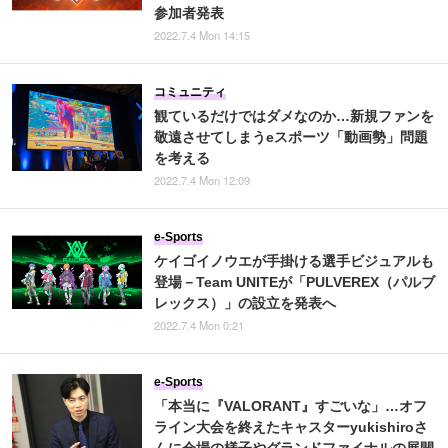
参加者発表
2022.7.4 Mon 14:15
コミュニティ
観ているだけではダメなのか…新規ファンを
敬遠させてしまうeスポーツ「動画勢」問題
を考える
2022.7.4 Mon 12:09
e-Sports
ケイゴイノウエが手掛ける選手ビジュアルも
登場－Team UNITEが「PULVEREX（パルブ
レックス）」の設立を発表へ
2022.7.4 Mon 0:21
e-Sports
「本当に『VALORANT』すごいな」…オフ
ライン大会を終えたキャスターyukishiroさ