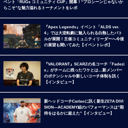
ベント「RUGs コミュニティ CUP」開幕！“プロシーンじゃないか
らこそ”な魅力溢れるトーナメントをレポ
『Apex Legends』イベント「ALDS ver.
4」では大逆転劇に魅入られる白熱したバト
ルが展開！主催コミュニティリーダーへ今後
の展望も聞いてみた【イベントレポ】
『VALORANT』SCARZの名コーチ「Fadezi
s」がチームに残ったワケとは…新メンバー
のポテンシャルや新しいコーチ体制を訊く
【インタビュー】
新ヘッドコーチCarlaoに訊く新生ZETA DIVI
SION―ACADEMY組のパフォーマンスは“期
待をはるかに超えた”【インタビュー】