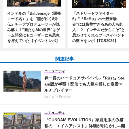
インテルの「Battlemage（開発
『ストリートファイター
コード名）」を『龍が如く8外
6』“「RaMu」vs一般来場
伝』チーフプロデューサーが読
者”には豪華すぎるあの人も乱
み解く！“新たなAIの世界”はゲ
入！？“インテルだからこそ”と
ーム開発にもユーザーにも恩恵
思わせてくれるブースイベント
を与えていた【イベントレポ】
の数々をレポ【TGS2024】
関連記事
コミュニティ
裸一貫のハードコアサバイバル『Rust』Ste
am版が半額！配信でも人気を博した定番マ
ルチプレイヤー
2022.6.24 Fri 12:03
コミュニティ
『GUNDAM EVOLUTION』家庭用版のみ搭
載の「エイムアシスト」詳細が明らかに―開