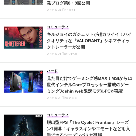
発ブログ第8・9回公開
2022.6.24 Fri 10:11
コミュニティ
キルジョイのガジェットが超カワイイ！ハイ
クオリティな『VALORANT』シネマティッ
クトレーラーが公開
2022.6.21 Tue 21:50
ハード
見た目だけでゲーミング感MAX！MSIから11
世代インテルCoreプロセッサー搭載のゲー
ミングJoshin web限定モデルPCが発売
2022.6.23 Thu 20:36
コミュニティ
脱出型FPS『The Cycle: Frontier』シーズ
ン1開幕！キャラスキンやエモートなどを入
手できるシーズンパスが登場