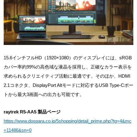
15.6インチフルHD（1920×1080）のディスプレイには、sRGB
カバー率約99%の高色域な液晶を採用し、正確なカラー表示を
求められるクリエイティブ活動に最適です。そのほか、HDMI
2.1コネクタ、DisplayPort Altモードに対応するUSB Type-Cポー
トから最大3画面への出力も可能です。
raytrek R5-AA5 製品ページ
https://www.dospara.co.jp/5shopping/detail_prime.php?tg=4&mc
=11486&sn=0