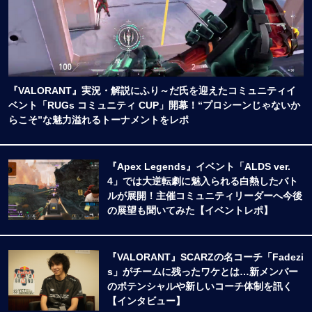
『VALORANT』実況・解説にふり～だ氏を迎えたコミュニティイ
ベント「RUGs コミュニティ CUP」開幕！“プロシーンじゃないか
らこそ”な魅力溢れるトーナメントをレポ
『Apex Legends』イベント「ALDS ver.
4」では大逆転劇に魅入られる白熱したバト
ルが展開！主催コミュニティリーダーへ今後
の展望も聞いてみた【イベントレポ】
『VALORANT』SCARZの名コーチ「Fadezi
s」がチームに残ったワケとは…新メンバー
のポテンシャルや新しいコーチ体制を訊く
【インタビュー】