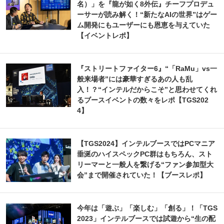
名）」を『龍が如く8外伝』チーフプロデュ
ーサーが読み解く！“新たなAIの世界”はゲー
ム開発にもユーザーにも恩恵を与えていた
【イベントレポ】
『ストリートファイター6』“「RaMu」vs一
般来場者”には豪華すぎるあの人も乱
入！？“インテルだからこそ”と思わせてくれ
るブースイベントの数々をレポ【TGS202
4】
【TGS2024】インテルブースではPCマニア
垂涎のハイスペックPC群はもちろん、スト
リーマーと一般人を繋げる“ファン参加型大
会”まで開催されていた！【ブースレポ】
今年は「遊ぶ」「楽しむ」「創る」！「TGS
2023」インテルブースでは試遊から“生の配