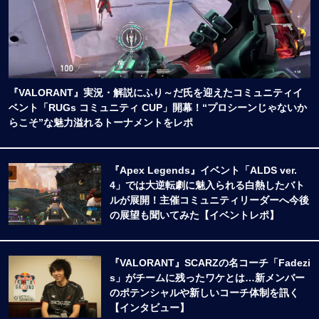
『VALORANT』実況・解説にふり～だ氏を迎えたコミュニティイ
ベント「RUGs コミュニティ CUP」開幕！“プロシーンじゃないか
らこそ”な魅力溢れるトーナメントをレポ
『Apex Legends』イベント「ALDS ver.
4」では大逆転劇に魅入られる白熱したバト
ルが展開！主催コミュニティリーダーへ今後
の展望も聞いてみた【イベントレポ】
『VALORANT』SCARZの名コーチ「Fadezi
s」がチームに残ったワケとは…新メンバー
のポテンシャルや新しいコーチ体制を訊く
【インタビュー】