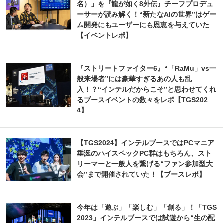
名）」を『龍が如く8外伝』チーフプロデュ
ーサーが読み解く！“新たなAIの世界”はゲー
ム開発にもユーザーにも恩恵を与えていた
【イベントレポ】
『ストリートファイター6』“「RaMu」vs一
般来場者”には豪華すぎるあの人も乱
入！？“インテルだからこそ”と思わせてくれ
るブースイベントの数々をレポ【TGS202
4】
【TGS2024】インテルブースではPCマニア
垂涎のハイスペックPC群はもちろん、スト
リーマーと一般人を繋げる“ファン参加型大
会”まで開催されていた！【ブースレポ】
今年は「遊ぶ」「楽しむ」「創る」！「TGS
2023」インテルブースでは試遊から“生の配