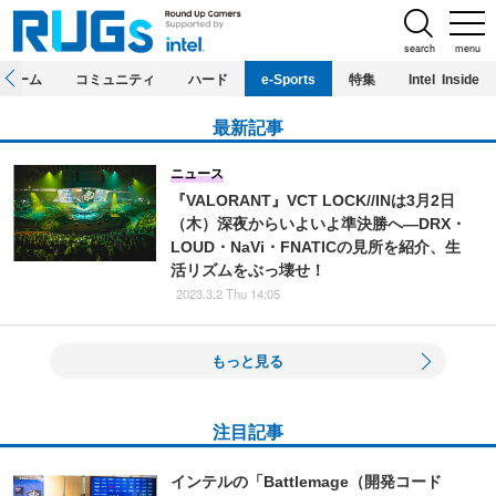
search
menu
ホーム
コミュニティ
ハード
e-Sports
特集
Intel Inside
最新記事
ニュース
『VALORANT』VCT LOCK//INは3月2日
（木）深夜からいよいよ準決勝へ―DRX・
LOUD・NaVi・FNATICの見所を紹介、生
活リズムをぶっ壊せ！
2023.3.2 Thu 14:05
もっと見る
注目記事
インテルの「Battlemage（開発コード