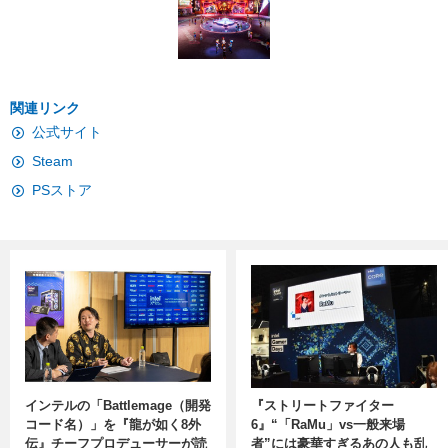
関連リンク
公式サイト
Steam
PSストア
インテルの「Battlemage（開発
『ストリートファイター
コード名）」を『龍が如く8外
6』“「RaMu」vs一般来場
伝』チーフプロデューサーが読
者”には豪華すぎるあの人も乱