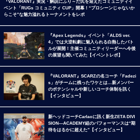
『VALORANT』実況・解説にふり～だ氏を迎えたコミュニティイ
ベント「RUGs コミュニティ CUP」開幕！“プロシーンじゃないか
らこそ”な魅力溢れるトーナメントをレポ
『Apex Legends』イベント「ALDS ver.
4」では大逆転劇に魅入られる白熱したバト
ルが展開！主催コミュニティリーダーへ今後
の展望も聞いてみた【イベントレポ】
『VALORANT』SCARZの名コーチ「Fadezi
s」がチームに残ったワケとは…新メンバー
のポテンシャルや新しいコーチ体制を訊く
【インタビュー】
新ヘッドコーチCarlaoに訊く新生ZETA DIVI
SION―ACADEMY組のパフォーマンスは“期
待をはるかに超えた”【インタビュー】