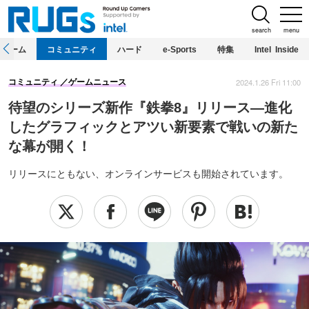
search
menu
ホーム
コミュニティ
ハード
e-Sports
特集
Intel Inside
2024.1.26 Fri 11:00
コミュニティ
ゲームニュース
待望のシリーズ新作『鉄拳8』リリース―進化
したグラフィックとアツい新要素で戦いの新た
な幕が開く！
リリースにともない、オンラインサービスも開始されています。