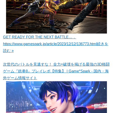
GET READY FOR THE NEXT BATTLE…．
https://www.gamespark.jp/article/2023/12/12/136773.html
続きを
読む »
次世代のバトルを見逃すな！ 全力×破壊を掲げる最強の3D格闘
ゲーム『鉄拳8』プレイレポ【特集】 | Game*Spark - 国内・海
外ゲーム情報サイト