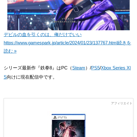
デビルの血を引くのは、俺だけでいい
https://www.gamespark.jp/article/2024/01/23/137767.html
続きを
読む »
シリーズ最新作『鉄拳8』はPC（
Steam
）/
PS5
/
Xbox Series X|
S
向けに現在配信中です。