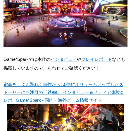
Game*Sparkでは本作の
インタビュー
や
プレイレポート
なども
掲載していますので、あわせてご確認ください！
宿命を、ぶん殴れ！前作から1.5倍にボリュームアップしたス
トーリーにも注目の『鉄拳8』インタビュー＆メディア体験会
レポ | Game*Spark - 国内・海外ゲーム情報サイト