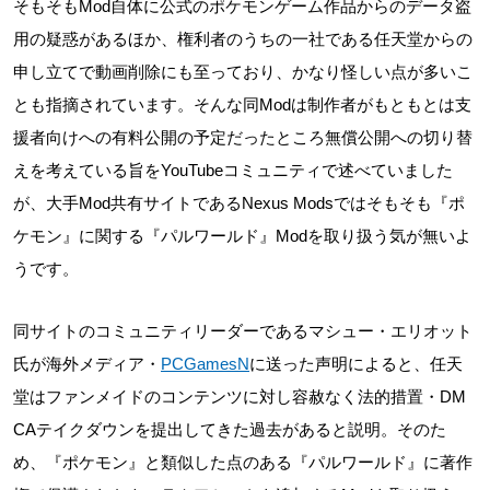
そもそもMod自体に公式のポケモンゲーム作品からのデータ盗
用の疑惑があるほか、権利者のうちの一社である任天堂からの
申し立てで動画削除にも至っており、かなり怪しい点が多いこ
とも指摘されています。そんな同Modは制作者がもともとは支
援者向けへの有料公開の予定だったところ無償公開への切り替
えを考えている旨をYouTubeコミュニティで述べていました
が、大手Mod共有サイトであるNexus Modsではそもそも『ポ
ケモン』に関する『パルワールド』Modを取り扱う気が無いよ
うです。
同サイトのコミュニティリーダーであるマシュー・エリオット
氏が海外メディア・
PCGamesN
に送った声明によると、任天
堂はファンメイドのコンテンツに対し容赦なく法的措置・DM
CAテイクダウンを提出してきた過去があると説明。そのた
め、『ポケモン』と類似した点のある『パルワールド』に著作