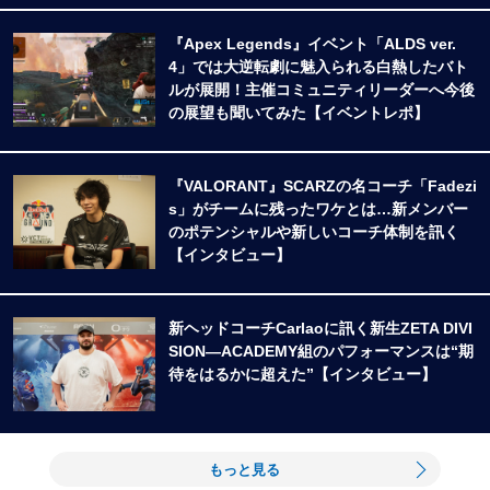
『Apex Legends』イベント「ALDS ver.
4」では大逆転劇に魅入られる白熱したバト
ルが展開！主催コミュニティリーダーへ今後
の展望も聞いてみた【イベントレポ】
『VALORANT』SCARZの名コーチ「Fadezi
s」がチームに残ったワケとは…新メンバー
のポテンシャルや新しいコーチ体制を訊く
【インタビュー】
新ヘッドコーチCarlaoに訊く新生ZETA DIVI
SION―ACADEMY組のパフォーマンスは“期
待をはるかに超えた”【インタビュー】
もっと見る