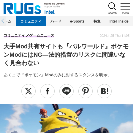
search
menu
ホーム
コミュニティ
ハード
e-Sports
特集
Intel Inside
2024.1.25 Thu 11:05
コミュニティ
ゲームニュース
大手Mod共有サイトも『パルワールド』ポケモ
ンModにはNG―法的措置のリスクに間違いな
く見合わない
あくまで『ポケモン』Modのみに対するスタンスを明示。