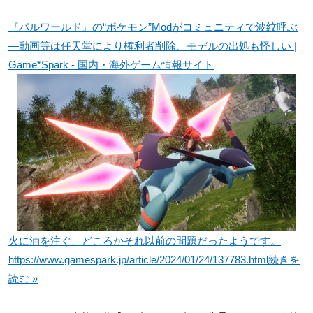
『パルワールド』の“ポケモン”Modがコミュニティで波紋呼ぶ
―動画等は任天堂により権利者削除、モデルの出処も怪しい |
Game*Spark - 国内・海外ゲーム情報サイト
火に油を注ぐ、どころかそれ以前の問題だったようです。
https://www.gamespark.jp/article/2024/01/24/137783.html
続きを
読む »