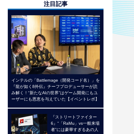
注目記事
インテルの「Battlemage（開発コード名）」を
『龍が如く8外伝』チーフプロデューサーが読
み解く！“新たなAIの世界”はゲーム開発にもユ
ーザーにも恩恵を与えていた【イベントレポ】
『ストリートファイター
6』“「RaMu」vs一般来場
者”には豪華すぎるあの人