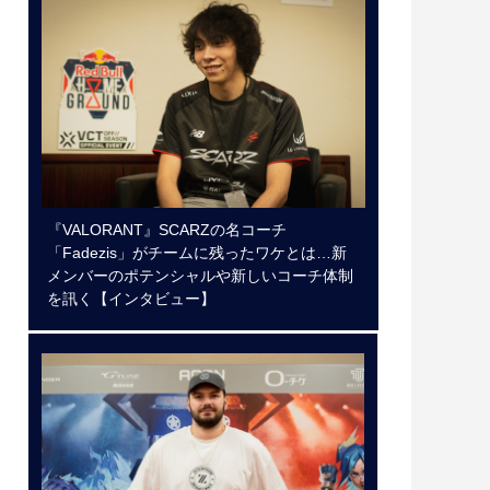
『VALORANT』SCARZの名コーチ
「Fadezis」がチームに残ったワケとは…新
メンバーのポテンシャルや新しいコーチ体制
を訊く【インタビュー】