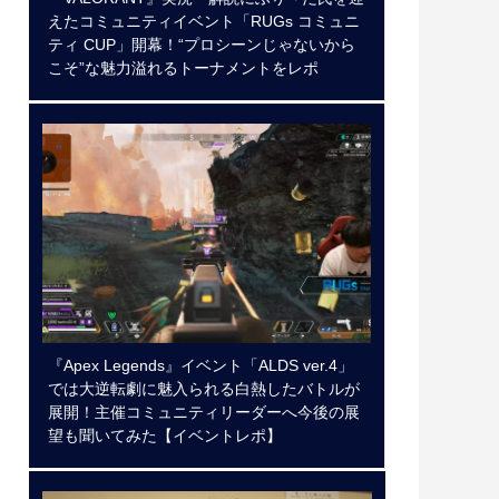
えたコミュニティイベント「RUGs コミュニ
ティ CUP」開幕！“プロシーンじゃないから
こそ”な魅力溢れるトーナメントをレポ
『Apex Legends』イベント「ALDS ver.4」
では大逆転劇に魅入られる白熱したバトルが
展開！主催コミュニティリーダーへ今後の展
望も聞いてみた【イベントレポ】