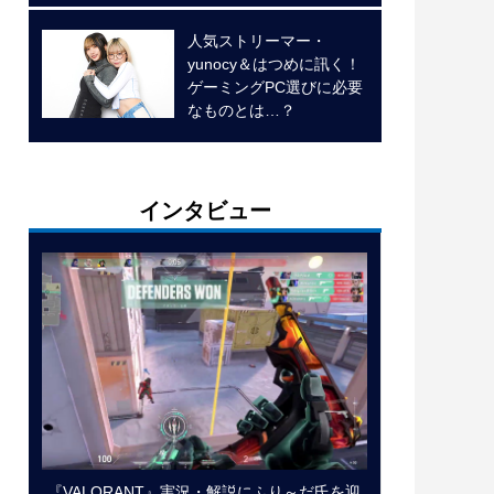
人気ストリーマー・
yunocy＆はつめに訊く！
ゲーミングPC選びに必要
なものとは…？
インタビュー
『VALORANT』実況・解説にふり～だ氏を迎