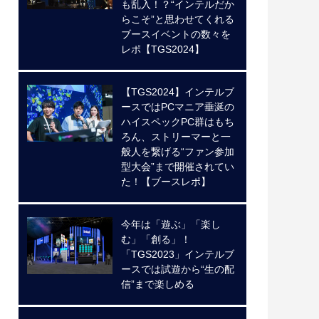
も乱入！？“インテルだか
らこそ”と思わせてくれる
ブースイベントの数々を
レポ【TGS2024】
【TGS2024】インテルブ
ースではPCマニア垂涎の
ハイスペックPC群はもち
ろん、ストリーマーと一
般人を繋げる“ファン参加
型大会”まで開催されてい
た！【ブースレポ】
今年は「遊ぶ」「楽し
む」「創る」！
「TGS2023」インテルブ
ースでは試遊から“生の配
信”まで楽しめる