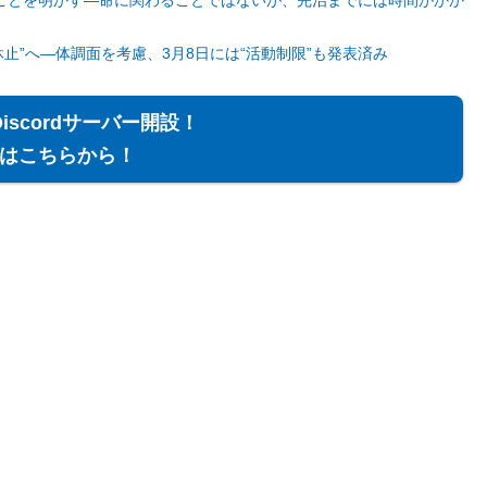
ことを明かす―命に関わることではないが、完治までには時間がかか
止”へ―体調面を考慮、3月8日には“活動制限”も発表済み
Discordサーバー開設！
はこちらから！