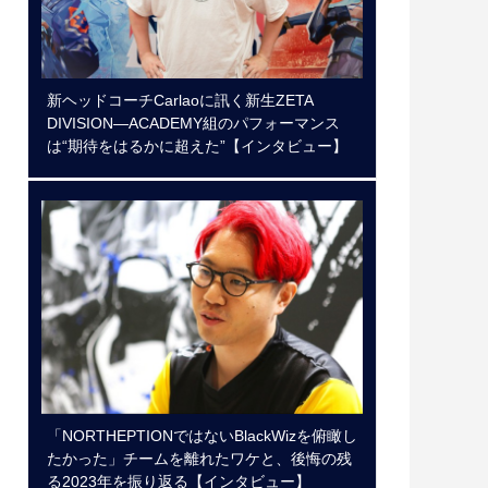
新ヘッドコーチCarlaoに訊く新生ZETA
DIVISION―ACADEMY組のパフォーマンス
は“期待をはるかに超えた”【インタビュー】
「NORTHEPTIONではないBlackWizを俯瞰し
たかった」チームを離れたワケと、後悔の残
る2023年を振り返る【インタビュー】