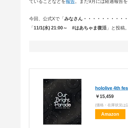
ていることなどを
報告
。また9月には経過報告
今回、公式Xで「
みなさん・・・・・・・・・・
「
11/1(水) 21:00～ #はあちゃま復活
」と投稿
hololive 4th fe
￥15,459
(価格・在庫状況は
Amazon