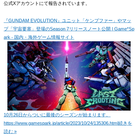
公式Xアカウントにて報告されています。
『GUNDAM EVOLUTION』ユニット「ケンプファー」やマッ
プ「宇宙要塞」登場のSeason 7リリースノート公開 | Game*Sp
ark - 国内・海外ゲーム情報サイト
10月26日からついに最後のシーズンが始まります。
https://www.gamespark.jp/article/2023/10/24/135306.html
続きを
読む »