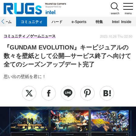
search
menu
ホーム
コミュニティ
ハード
e-Sports
特集
Intel Inside
2023.10.26 Thu 22:50
コミュニティ
ゲームニュース
『GUNDAM EVOLUTION』キービジュアルの
数々を壁紙として公開―サービス終了へ向けて
全てのシーズンアップデート完了
思い出の壁紙を君に！