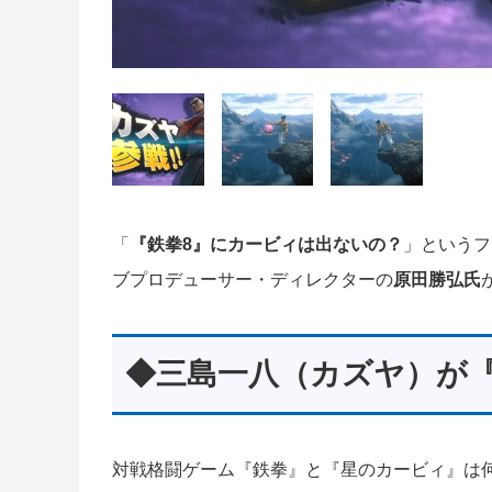
「
『鉄拳8』にカービィは出ないの？
」というフ
ブプロデューサー・ディレクターの
原田勝弘氏
◆三島一八（カズヤ）が
対戦格闘ゲーム『鉄拳』と『星のカービィ』は