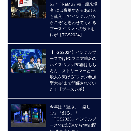
6』“「RaMu」vs一般来場
者”には豪華すぎるあの人
も乱入！？“インテルだか
らこそ”と思わせてくれる
ブースイベントの数々を
レポ【TGS2024】
【TGS2024】インテルブ
ースではPCマニア垂涎の
ハイスペックPC群はもち
ろん、ストリーマーと一
般人を繋げる“ファン参加
型大会”まで開催されてい
た！【ブースレポ】
今年は「遊ぶ」「楽し
む」「創る」！
「TGS2023」インテルブ
ースでは試遊から“生の配