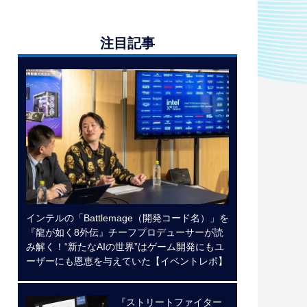
注目記事
インテルの「Battlemage（開発コード名）」を
『龍が如く8外伝』チーフプロデューサーが読
み解く！“新たなAIの世界”はゲーム開発にもユ
ーザーにも恩恵を与えていた【イベントレポ】
『ストリートファイター