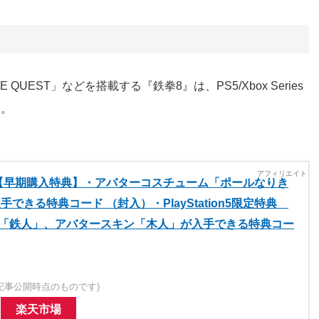
UEST」などを搭載する『鉄拳8』は、PS5/Xbox Series
す。
8【早期購入特典】・アバターコスチューム「ポールなりき
手できる特典コード （封入）・PlayStation5限定特典
「鉄人」、アバタースキン「木人」が入手できる特典コー
記事公開時点のものです)
楽天市場