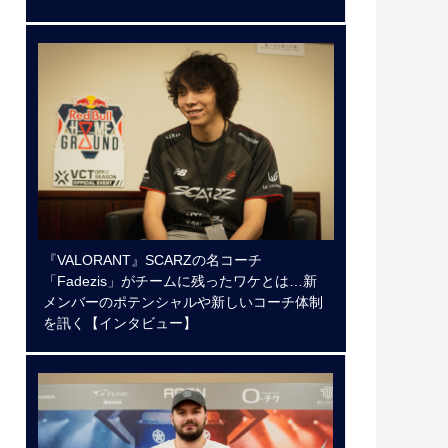
『VALORANT』SCARZの名コーチ
「Fadezis」がチームに残ったワケとは…新
メンバーのポテンシャルや新しいコーチ体制
を訊く【インタビュー】