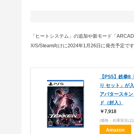
「ヒートシステム」の追加や新モード「ARCADE Q
X/S/Steam向けに2024年1月26日に発売予定で
【PS5】鉄拳
り セット」が入
アバタースキン
ド（封入）
￥7,918
(価格・在庫状況は
Amazon