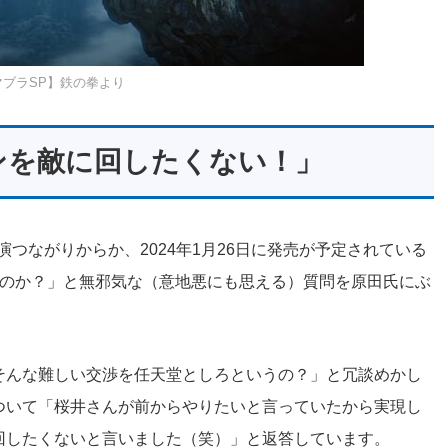
マブラSP】鉄の拳より
ンを敵に回したくない！」
つながりからか、2024年1月26日に発売が予定されている
いのか？」と無邪気な（意地悪にも思える）質問を原田氏にぶ
そんな難しい交渉を任天堂としろというの？」と冗談めかし
ついて「桜井さんが前からやりたいと言っていたから実現し
回したくないと言いました（笑）」と返答しています。