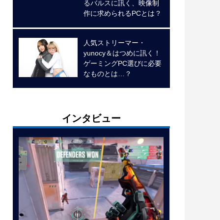
るバルスに訊く、映像制
作に求められるPCとは？
人気ストリーマー・
yunocy＆はつめに訊く！
ゲーミングPC選びに必要
なものとは…？
インタビュー