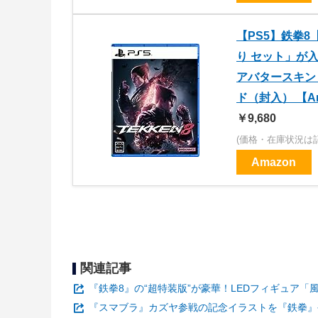
【PS5】鉄拳
り セット」が入
アバタースキン
ド（封入） 【Am
￥9,680
(価格・在庫状況は
Amazon
関連記事
『鉄拳8』の“超特装版”が豪華！LEDフィギュア
『スマブラ』カズヤ参戦の記念イラストを『鉄拳』公