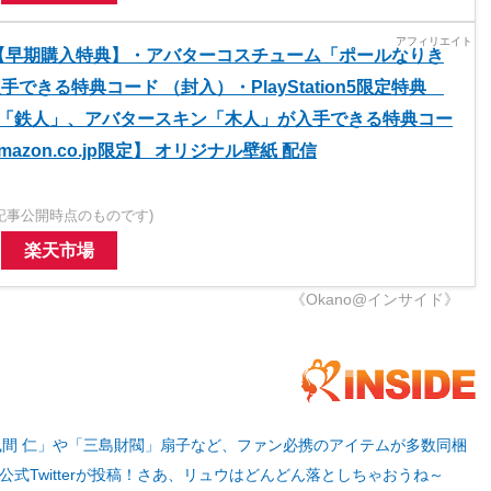
8【早期購入特典】・アバターコスチューム「ポールなりき
手できる特典コード （封入）・PlayStation5限定特典
「鉄人」、アバタースキン「木人」が入手できる特典コー
azon.co.jp限定】 オリジナル壁紙 配信
記事公開時点のものです)
楽天市場
《Okano@インサイド》
「風間 仁」や「三島財閥」扇子など、ファン必携のアイテムが多数同梱
式Twitterが投稿！さあ、リュウはどんどん落としちゃおうね～