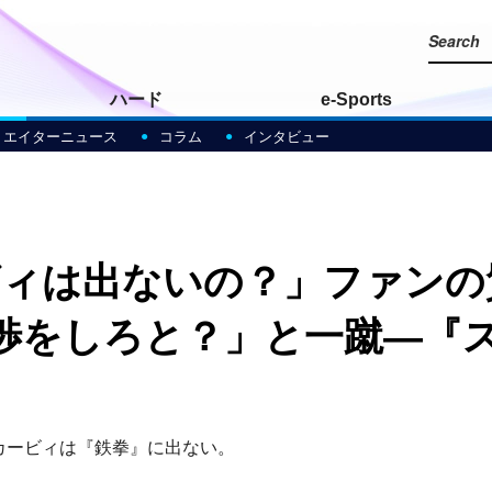
ハード
e-Sports
リエイターニュース
コラム
インタビュー
ビィは出ないの？」ファンの
渉をしろと？」と一蹴―『ス
カービィは『鉄拳』に出ない。