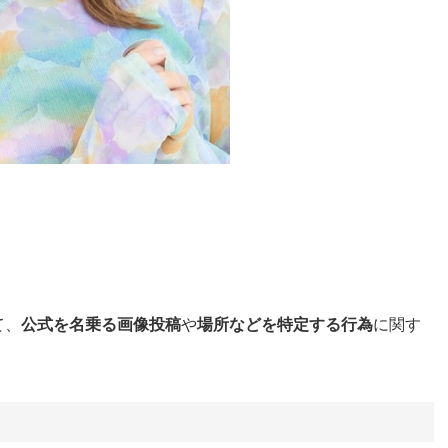
て、
公式を名乗る画像投稿
や
場所などを特定する行為
に関す