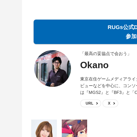
RUGs公式
参
「最高の妥協点で会おう」
Okano
東京在住ゲームメディアライ
ビューなどを中心に、コンソ
は『MGS2』と『BF3』と「O
URL
X