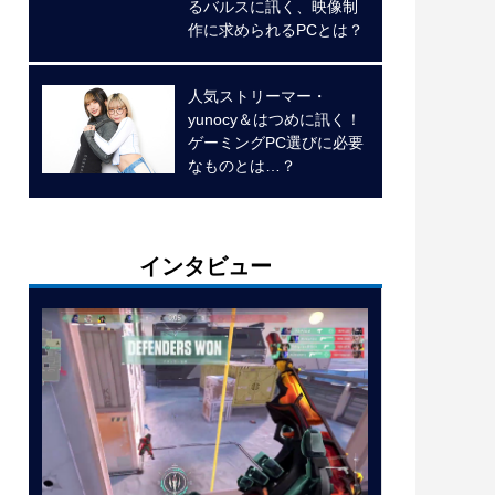
るバルスに訊く、映像制
作に求められるPCとは？
人気ストリーマー・
yunocy＆はつめに訊く！
ゲーミングPC選びに必要
なものとは…？
インタビュー