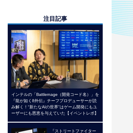
注目記事
インテルの「Battlemage（開発コード名）」を
『龍が如く8外伝』チーフプロデューサーが読
み解く！“新たなAIの世界”はゲーム開発にもユ
ーザーにも恩恵を与えていた【イベントレポ】
『ストリートファイター