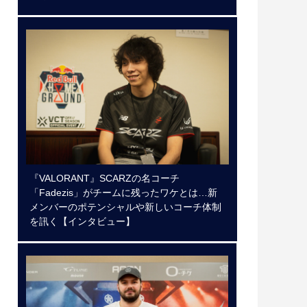
『VALORANT』SCARZの名コーチ
「Fadezis」がチームに残ったワケとは…新
メンバーのポテンシャルや新しいコーチ体制
を訊く【インタビュー】