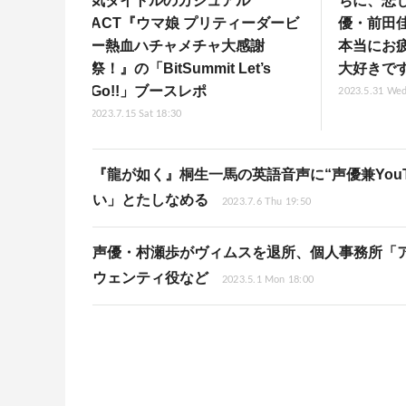
気タイトルのカジュアル
ちに、悲
ACT『ウマ娘 プリティーダービ
優・前田
ー熱血ハチャメチャ大感謝
本当にお
祭！』の「BitSummit Let’s
大好きで
Go!!」ブースレポ
2023.5.31 Wed
2023.7.15 Sat 18:30
『龍が如く』桐生一馬の英語音声に“声優兼You
い」とたしなめる
2023.7.6 Thu 19:50
声優・村瀬歩がヴィムスを退所、個人事務所「
ウェンティ役など
2023.5.1 Mon 18:00