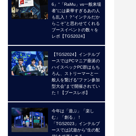
6』“「RaMu」vs一般来場
者”には豪華すぎるあの人
も乱入！？“インテルだか
らこそ”と思わせてくれる
ブースイベントの数々を
レポ【TGS2024】
【TGS2024】インテルブ
ースではPCマニア垂涎の
ハイスペックPC群はもち
ろん、ストリーマーと一
般人を繋げる“ファン参加
型大会”まで開催されてい
た！【ブースレポ】
今年は「遊ぶ」「楽し
む」「創る」！
「TGS2023」インテルブ
ースでは試遊から“生の配