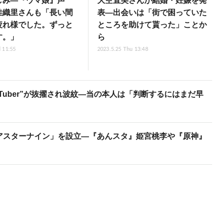
しみ―『ウマ娘』声
大空直美さんが結婚・妊娠を発
佳織里さんも「長い間
表―出会いは「街で困っていた
疲れ様でした。ずっと
ところを助けて貰った」ことか
す。」
ら
 11:55
2023.5.25 Thu 13:48
Tuber”が抜擢され波紋―当の本人は「判断するにはまだ早
アスターナイン」を設立―『あんスタ』姫宮桃李や『原神』