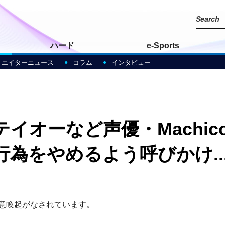
ハード
e-Sports
リエイターニュース
コラム
インタビュー
イオーなど声優・Machi
為をやめるよう呼びかけ..
も注意喚起がなされています。