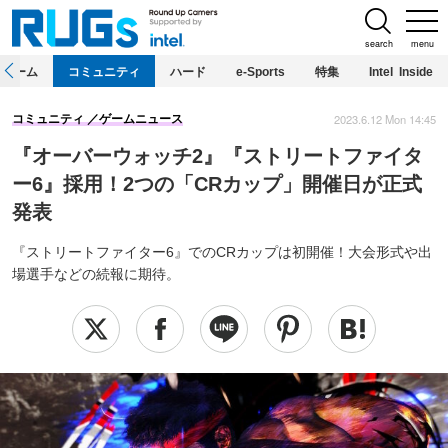
search
menu
ホーム
コミュニティ
ハード
e-Sports
特集
Intel Inside
2023.6.12 Mon 14:45
コミュニティ
ゲームニュース
『オーバーウォッチ2』『ストリートファイタ
ー6』採用！2つの「CRカップ」開催日が正式
発表
『ストリートファイター6』でのCRカップは初開催！大会形式や出
場選手などの続報に期待。