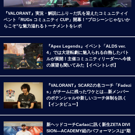
『VALORANT』実況・解説にふり～だ氏を迎えたコミュニティイ
ベント「RUGs コミュニティ CUP」開幕！“プロシーンじゃないか
らこそ”な魅力溢れるトーナメントをレポ
『Apex Legends』イベント「ALDS ver.
4」では大逆転劇に魅入られる白熱したバト
ルが展開！主催コミュニティリーダーへ今後
の展望も聞いてみた【イベントレポ】
『VALORANT』SCARZの名コーチ「Fadezi
s」がチームに残ったワケとは…新メンバー
のポテンシャルや新しいコーチ体制を訊く
【インタビュー】
新ヘッドコーチCarlaoに訊く新生ZETA DIVI
SION―ACADEMY組のパフォーマンスは“期