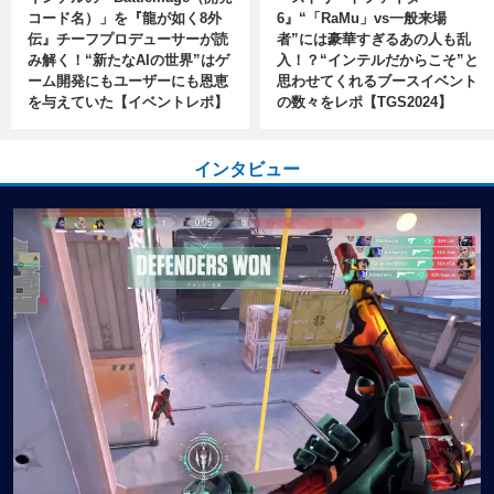
コード名）」を『龍が如く8外
6』“「RaMu」vs一般来場
伝』チーフプロデューサーが読
者”には豪華すぎるあの人も乱
み解く！“新たなAIの世界”はゲ
入！？“インテルだからこそ”と
ーム開発にもユーザーにも恩恵
思わせてくれるブースイベント
を与えていた【イベントレポ】
の数々をレポ【TGS2024】
インタビュー