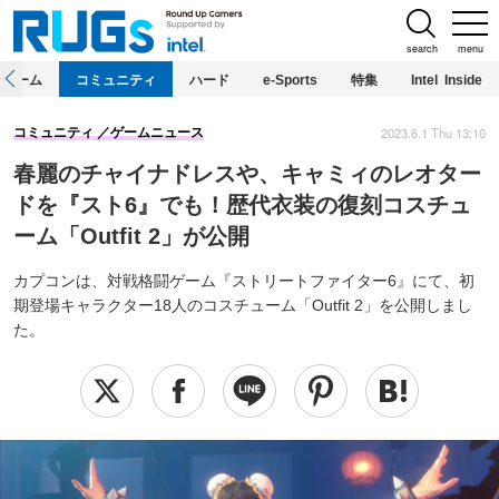
search
menu
ホーム
コミュニティ
ハード
e-Sports
特集
Intel Inside
2023.6.1 Thu 13:10
コミュニティ
ゲームニュース
春麗のチャイナドレスや、キャミィのレオター
ドを『スト6』でも！歴代衣装の復刻コスチュ
ーム「Outfit 2」が公開
カプコンは、対戦格闘ゲーム『ストリートファイター6』にて、初
期登場キャラクター18人のコスチューム「Outfit 2」を公開しまし
た。