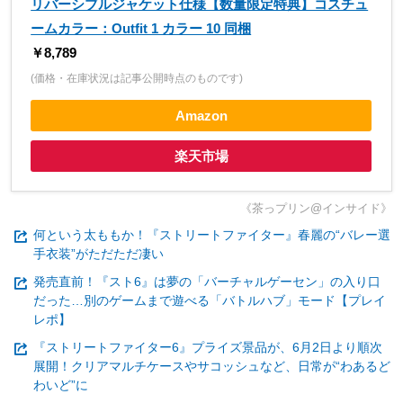
リバーシブルジャケット仕様【数量限定特典】コスチュ
ームカラー：Outfit 1 カラー 10 同梱
￥8,789
(価格・在庫状況は記事公開時点のものです)
Amazon
楽天市場
《茶っプリン@インサイド》
何という太ももか！『ストリートファイター』春麗の“バレー選
手衣装”がただただ凄い
発売直前！『スト6』は夢の「バーチャルゲーセン」の入り口
だった…別のゲームまで遊べる「バトルハブ」モード【プレイ
レポ】
『ストリートファイター6』プライズ景品が、6月2日より順次
展開！クリアマルチケースやサコッシュなど、日常が“わあるど
わいど”に