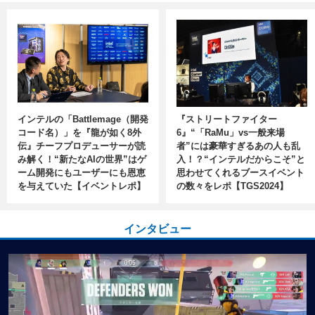
インテルの「Battlemage（開発
『ストリートファイター
コード名）」を『龍が如く8外
6』“「RaMu」vs一般来場
伝』チーフプロデューサーが読
者”には豪華すぎるあの人も乱
み解く！“新たなAIの世界”はゲ
入！？“インテルだからこそ”と
ーム開発にもユーザーにも恩恵
思わせてくれるブースイベント
を与えていた【イベントレポ】
の数々をレポ【TGS2024】
インタビュー