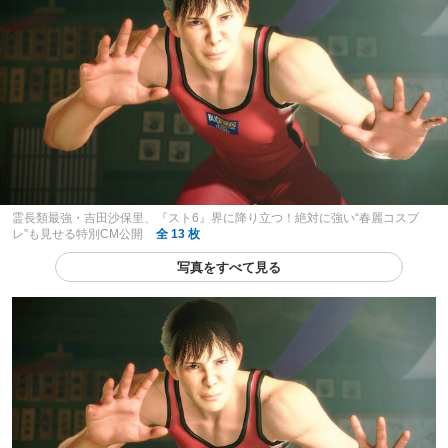
霊長類最強・吉田沙保里、『スト6』界に降り立つ！絶対に強い“春麗コスプ
レ”も見せる特別CM公開
全 13 枚
写真をすべて見る