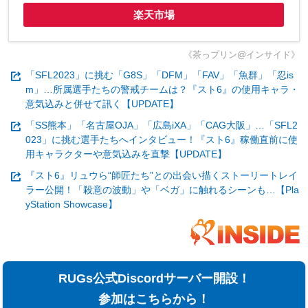
楽天市場
《茶っプリン@インサイド》
「SFL2023」に挑む「G8S」「DFM」「FAV」「魚群」「忍is
m」…所属選手たちの警戒チームは？『スト6』の使用キャラ・
意気込みと併せて訊く【UPDATE】
「SS熊本」「名古屋OJA」「広島iXA」「CAG大阪」…「SFL2
023」に挑む選手たちへインタビュー！『スト6』稼働直前に使
用キャラクターや意気込みを直撃【UPDATE】
『スト6』リュウら“師匠たち”との出会い描くストーリートレイ
ラー公開！「殺意の波動」や「ベガ」に触れるシーンも…【Pla
yStation Showcase】
RUGs公式Discordサーバー開設！
参加はこちらから！