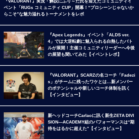
『VALORANT』実況・解説にふり～だ氏を迎えたコミュニティイ
ベント「RUGs コミュニティ CUP」開幕！“プロシーンじゃないか
らこそ”な魅力溢れるトーナメントをレポ
『Apex Legends』イベント「ALDS ver.
4」では大逆転劇に魅入られる白熱したバト
ルが展開！主催コミュニティリーダーへ今後
の展望も聞いてみた【イベントレポ】
『VALORANT』SCARZの名コーチ「Fadezi
s」がチームに残ったワケとは…新メンバー
のポテンシャルや新しいコーチ体制を訊く
【インタビュー】
新ヘッドコーチCarlaoに訊く新生ZETA DIVI
SION―ACADEMY組のパフォーマンスは“期
待をはるかに超えた”【インタビュー】