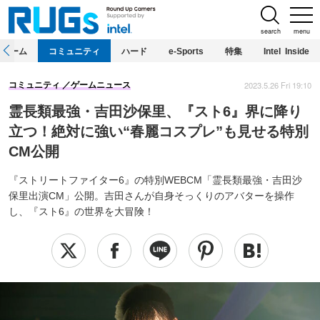
search
menu
ホーム
コミュニティ
ハード
e-Sports
特集
Intel Inside
2023.5.26 Fri 19:10
コミュニティ
ゲームニュース
霊長類最強・吉田沙保里、『スト6』界に降り
立つ！絶対に強い“春麗コスプレ”も見せる特別
CM公開
『ストリートファイター6』の特別WEBCM「霊長類最強・吉田沙
保里出演CM」公開。吉田さんが自身そっくりのアバターを操作
し、『スト6』の世界を大冒険！