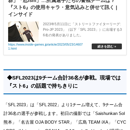
群」「忍ism」…所属選手たちの警戒チームは？
『スト6』の使用キャラ・意気込みと併せて訊く |
インサイド
2023年5月11日に「ストリートファイターリーグ:
Pro-JP 2023」（以下「SFL 2023」）に出場する3
6名の発表がありました。
https://www.inside-games.jp/article/2023/05/23/14607
続きを読む »
1.html
◆SFL2023は9チーム合計36名が参戦。現場では
『スト6』の話題で持ちきりに
「SFL 2023」は「SFL 2022」より1チーム増えて、9チーム合
計36名の選手が参戦します。初日の撮影では「Saishunkan Sol
熊本」「名古屋 OJA BODY STAR」「広島 TEAM iXA」「CYC