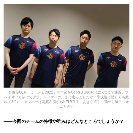
「名古屋OJA」は 「SFL 2022」で本節をGood 8 Squadに次ぐ2位で通過。プ
レイオフも抜けてグランドファイナルまで進みましたが、準決勝で惜しくも敗
れて3位に。メンバーは写真左側からKEI.B選手、あきら選手、鶏めし選手、オ
ニキ選手
――今回のチームの特徴や強みはどんなところでしょうか？