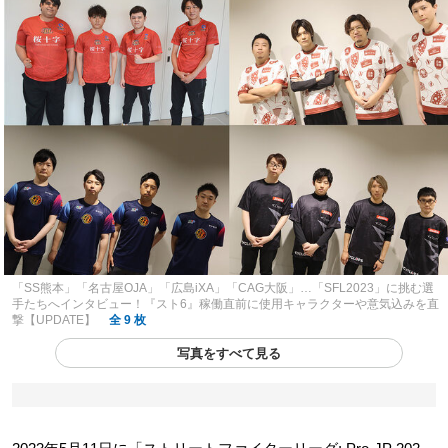
「SS熊本」「名古屋OJA」「広島iXA」「CAG大阪」…「SFL2023」に挑む選
手たちへインタビュー！『スト6』稼働直前に使用キャラクターや意気込みを直
撃【UPDATE】
全 9 枚
写真をすべて見る