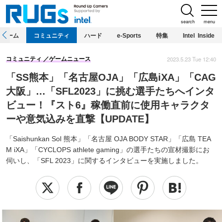
search
menu
ホーム
コミュニティ
ハード
e-Sports
特集
Intel Inside
2023.5.23 Tue 12:40
コミュニティ
ゲームニュース
「SS熊本」「名古屋OJA」「広島iXA」「CAG
大阪」…「SFL2023」に挑む選手たちへインタ
ビュー！『スト6』稼働直前に使用キャラクタ
ーや意気込みを直撃【UPDATE】
「Saishunkan Sol 熊本」「名古屋 OJA BODY STAR」「広島 TEA
M iXA」「CYCLOPS athlete gaming」の選手たちの宣材撮影にお
伺いし、「SFL 2023」に関するインタビューを実施しました。