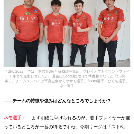
「SFL 2022」では、本節を3位と好成績を収め、プレイオフもグランドファイ
ナルまで進出しましたが、最後はGood8に敗れて準優勝となった「SS熊
本」。チームメンバーは写真左側からササモ選手、Shuto選手、ひぐち選手、
ネモ選手
――チームの特徴や強みはどんなところでしょうか？
ネモ選手：
まず明確に挙げられるのが、若手プレイヤーが揃
っているところが一番の特徴ですね。今期リーグは『スト6』