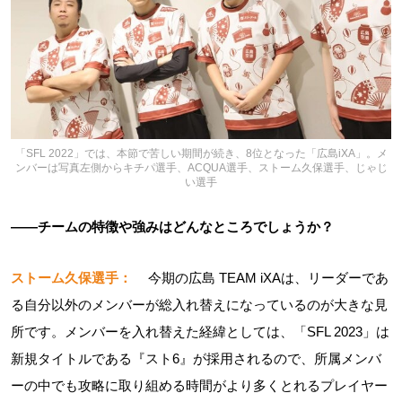
「SFL 2022」では、本節で苦しい期間が続き、8位となった「広島iXA」。メ
ンバーは写真左側からキチパ選手、ACQUA選手、ストーム久保選手、じゃじ
い選手
――チームの特徴や強みはどんなところでしょうか？
ストーム久保選手：
今期の広島 TEAM iXAは、リーダーであ
る自分以外のメンバーが総入れ替えになっているのが大きな見
所です。メンバーを入れ替えた経緯としては、「SFL 2023」は
新規タイトルである『スト6』が採用されるので、所属メンバ
ーの中でも攻略に取り組める時間がより多くとれるプレイヤー