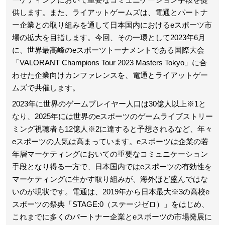
供します。また、ライアットゲームズは、電通とパートナ
ー企業との取り組みを通して日本国内におけるeスポーツ市
場の拡大を目指します。今回、その一環として2023年6月
に、世界最高峰のeスポーツトーナメントである国際大会
「VALORANT Champions Tour 2023 Masters Tokyo」に合
わせた企業向けカンファレンスを、電通とライアットゲー
ムズで共催します。
2023年に世界のゲームプレイヤー人口は30億人以上※1と
なり、2025年には世界のeスポーツのゲームライブストリー
ミング視聴者も12億人※2に達すると予想されるなど、年々
eスポーツの人気は高まっています。eスポーツは企業の若
年層マーケティングにおいての重要なコミュニケーション
手段となり得る一方で、日本国内ではeスポーツの有効性を
マーケティングに生かす取り組みが、海外ほど盛んではな
いのが現状です。電通は、2019年から日本最大※3の高校e
スポーツの祭典「STAGE:0（ステージゼロ）」をはじめ、
これまでに多くのパートナー企業とeスポーツの市場発展に