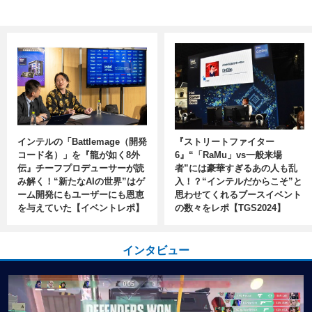
インテルの「Battlemage（開発
『ストリートファイター
コード名）」を『龍が如く8外
6』“「RaMu」vs一般来場
伝』チーフプロデューサーが読
者”には豪華すぎるあの人も乱
み解く！“新たなAIの世界”はゲ
入！？“インテルだからこそ”と
ーム開発にもユーザーにも恩恵
思わせてくれるブースイベント
を与えていた【イベントレポ】
の数々をレポ【TGS2024】
インタビュー