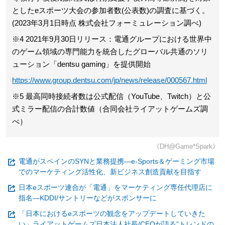
としたeスポーツ大会の参加者数(公表数)の調査に基づく。
(2023年3月1日時点 株式会社フォーミュレーション調べ)
※4 2021年9月30日リリース：電通グループにおける世界中
のゲーム領域の専門能力を統合したグローバル共通のソリ
ューション「dentsu gaming」を提供開始
https://www.group.dentsu.com/jp/news/release/000567.html
※5 最高同時接続者数は公式配信（YouTube、Twitch）と公
式ミラー配信の合計数値（合同会社ライアットゲームズ調
べ）
《DH@Game*Spark》
電通がスペインのSYNと業務提携―e-Sports＆ゲーミング市場
でのマーケティング活性化、新ビジネス創造貢献を目指す
日本eスポーツ連合が「電通」をマーケティング専任代理店に
指名―KDDI/サントリーなどがスポンサーに
「日本におけるeスポーツの観念をアップデートしていきた
い」ライアットゲームズ日本法人社長/CEOが語る“トレンドの