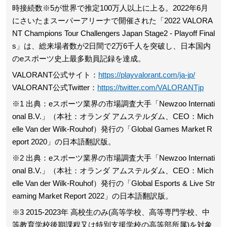
時接続数※5が世界で推定100万人以上に上る。2022年6月
にさいたまスーパーアリーナで開催された「2022 VALORA
NT Champions Tour Challengers Japan Stage2 - Playoff Final
s」は、総来場者数が2日間で2万6千人を突破し、日本国内
のeスポーツ史上最多動員記録を達成。
VALORANT公式サイト：
https://playvalorant.com/ja-jp/
VALORANT公式Twitter：
https://twitter.com/VALORANTjp
※1 出典：eスポーツ業界の市場調査大手「Newzoo Internati
onal B.V.」（本社：オランダ アムステルダム、CEO：Mich
elle Van der Wilk-Rouhof）発行の「Global Games Market R
eport 2020」の日本語翻訳版。
※2 出典：eスポーツ業界の市場調査大手「Newzoo Internati
onal B.V.」（本社：オランダ アムステルダム、CEO：Mich
elle Van der Wilk-Rouhof）発行の「Global Esports & Live Str
eaming Market Report 2022」の日本語翻訳版。
※3 2015-2023年 高校生のみ(高等学校、高等専門学校、中
等教育学校後期課程又は特別支援学校の高等部所属)を対象