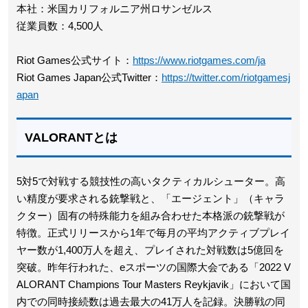
本社：米国カリフォルニア州ロサンゼルス
従業員数：4,500人
Riot Games公式サイト：
https://www.riotgames.com/ja
Riot Games Japan公式Twitter：
https://twitter.com/riotgamesj
apan
VALORANTとは
5対5で対戦する競技性の高いタクティカルシューター。高
い精度が要求される銃撃戦と、「エージェント」（キャラ
クター）固有の特殊能力を組み合わせた本格派の銃撃戦が
特徴。正式リリースから1年で毎月の平均アクティブプレイ
ヤー数が1,400万人を超え、プレイされた対戦数は5億回を
突破。昨年行われた、eスポーツの国際大会である「2022 V
ALORANT Champions Tour Masters Reykjavik」において国
内での同時接続数は過去最大の41万人を記録。決勝戦の同