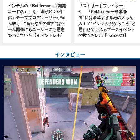
インテルの「Battlemage（開発
『ストリートファイター
コード名）」を『龍が如く8外
6』“「RaMu」vs一般来場
伝』チーフプロデューサーが読
者”には豪華すぎるあの人も乱
み解く！“新たなAIの世界”はゲ
入！？“インテルだからこそ”と
ーム開発にもユーザーにも恩恵
思わせてくれるブースイベント
を与えていた【イベントレポ】
の数々をレポ【TGS2024】
インタビュー