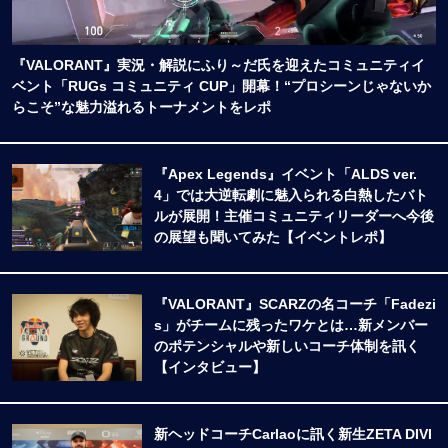
『VALORANT』実況・解説にふり～だ氏を迎えたコミュニティイ
ベント「RUGs コミュニティ CUP」開幕！“プロシーンじゃないか
らこそ”な魅力溢れるトーナメントをレポ
『Apex Legends』イベント「ALDS ver.
4」では大逆転劇に魅入られる白熱したバト
ルが展開！主催コミュニティリーダーへ今後
の展望も聞いてみた【イベントレポ】
『VALORANT』SCARZの名コーチ「Fadezi
s」がチームに残ったワケとは…新メンバー
のポテンシャルや新しいコーチ体制を訊く
【インタビュー】
新ヘッドコーチCarlaoに訊く新生ZETA DIVI