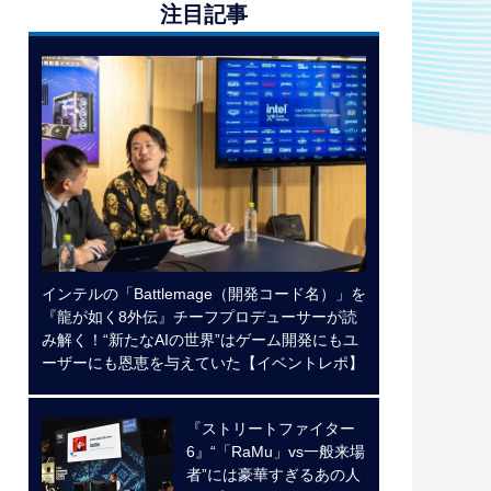
注目記事
インテルの「Battlemage（開発コード名）」を
『龍が如く8外伝』チーフプロデューサーが読
み解く！“新たなAIの世界”はゲーム開発にもユ
ーザーにも恩恵を与えていた【イベントレポ】
『ストリートファイター
6』“「RaMu」vs一般来場
者”には豪華すぎるあの人