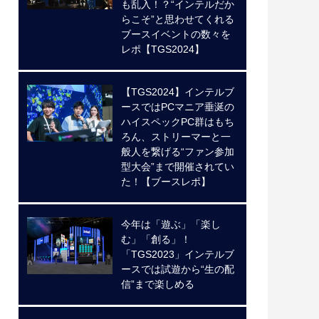
も乱入！？“インテルだか
らこそ”と思わせてくれる
ブースイベントの数々を
レポ【TGS2024】
【TGS2024】インテルブ
ースではPCマニア垂涎の
ハイスペックPC群はもち
ろん、ストリーマーと一
般人を繋げる“ファン参加
型大会”まで開催されてい
た！【ブースレポ】
今年は「遊ぶ」「楽し
む」「創る」！
「TGS2023」インテルブ
ースでは試遊から“生の配
信”まで楽しめる