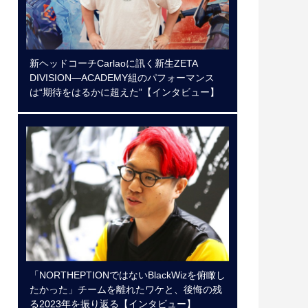
新ヘッドコーチCarlaoに訊く新生ZETA
DIVISION―ACADEMY組のパフォーマンス
は“期待をはるかに超えた”【インタビュー】
「NORTHEPTIONではないBlackWizを俯瞰し
たかった」チームを離れたワケと、後悔の残
る2023年を振り返る【インタビュー】