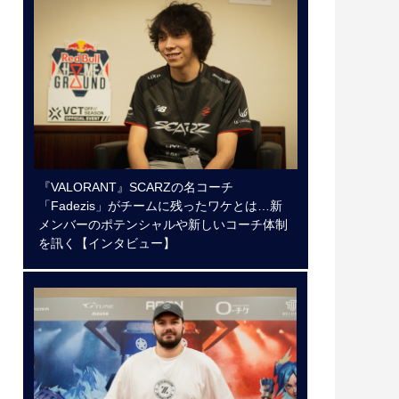
『VALORANT』SCARZの名コーチ
「Fadezis」がチームに残ったワケとは…新
メンバーのポテンシャルや新しいコーチ体制
を訊く【インタビュー】