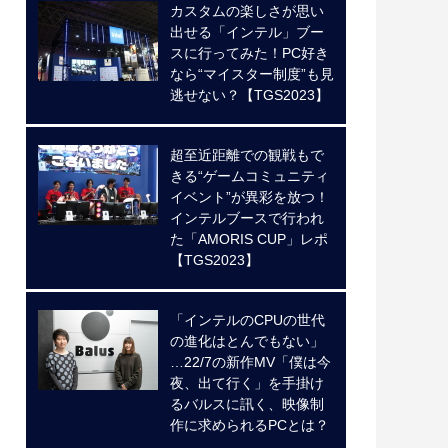
カスタムの楽しさが思い
出せる「インテル」ブー
スに行ってみた！PC好き
なら“マイスター制度”も見
逃せない？【TGS2023】
超至近距離での観戦もで
きる“ゲームコミュニティ
イベント”が異彩を放つ！
インテルブースで行われ
た「AMORIS CUP」レポ
【TGS2023】
「インテルのCPUの世代
の進化はとんでもない」
…22/7の新作MV「僕は今
夜、出て行く」を手掛け
るバルスに訊く、映像制
作に求められるPCとは？