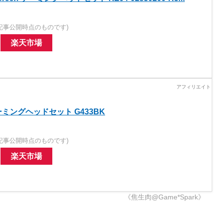
記事公開時点のものです)
楽天市場
 ゲーミングヘッドセット G433BK
記事公開時点のものです)
楽天市場
《焦生肉@Game*Spark》