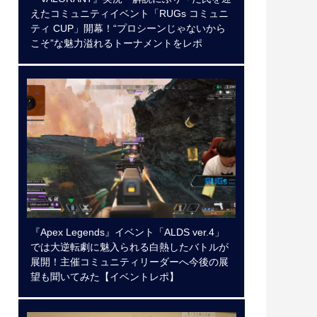
えたコミュニティイベント「RUGs コミュニ
ティ CUP」開幕！“プロシーンじゃないから
こそ”な魅力溢れるトーナメントをレポ
『Apex Legends』イベント「ALDS ver.4」
では大逆転劇に魅入られる白熱したバトルが
展開！主催コミュニティリーダーへ今後の展
望も聞いてみた【イベントレポ】