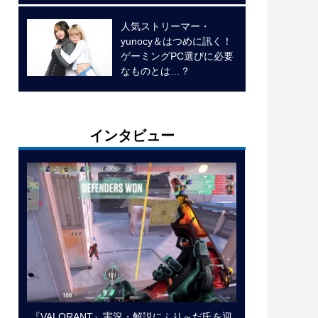
人気ストリーマー・
yunocy＆はつめに訊く！
ゲーミングPC選びに必要
なものとは…？
インタビュー
『VALORANT』実況・解説にふり～だ氏を迎