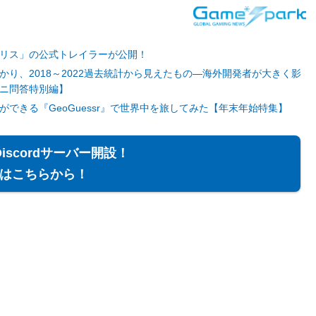
リス」の公式トレイラーが公開！
り、2018～2022過去統計から見えたもの―海外開発者が大きく影
ニ問答特別編】
できる『GeoGuessr』で世界中を旅してみた【年末年始特集】
Discordサーバー開設！
はこちらから！