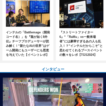
インテルの「Battlemage（開発
『ストリートファイター
コード名）」を『龍が如く8外
6』“「RaMu」vs一般来場
伝』チーフプロデューサーが読
者”には豪華すぎるあの人も乱
み解く！“新たなAIの世界”はゲ
入！？“インテルだからこそ”と
ーム開発にもユーザーにも恩恵
思わせてくれるブースイベント
を与えていた【イベントレポ】
の数々をレポ【TGS2024】
インタビュー