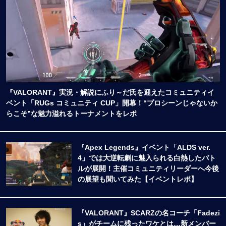
『VALORANT』実況・解説にふり～だ氏を迎えたコミュニティイ
ベント「RUGs コミュニティ CUP」開幕！“プロシーンじゃないか
らこそ”な魅力溢れるトーナメントをレポ
『Apex Legends』イベント「ALDS ver.
4」では大逆転劇に魅入られる白熱したバト
ルが展開！主催コミュニティリーダーへ今後
の展望も聞いてみた【イベントレポ】
『VALORANT』SCARZの名コーチ「Fadezi
s」がチームに残ったワケとは…新メンバー