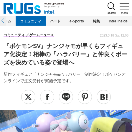
search
menu
ホーム
コミュニティ
ハード
e-Sports
特集
Intel Inside
2023.3.18 Sat 12:06
コミュニティ
ゲームニュース
『ポケモンSV』ナンジャモが早くもフィギュ
ア化決定！相棒の「ハラバリー」と仲良くポー
ズを決めている姿で登場へ
新作フィギュア「ナンジャモ&ハラバリー」制作決定！ポケセンオ
ンラインで注文受付が実施予定です。