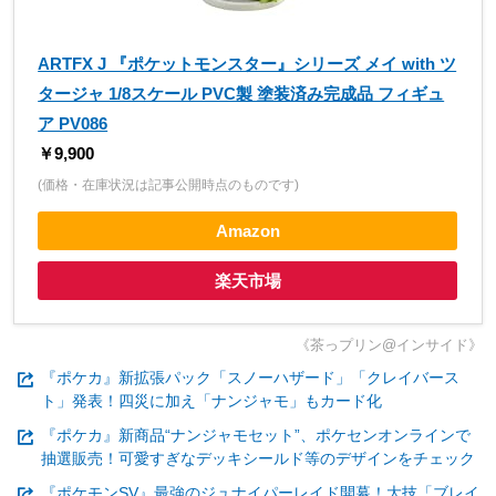
ARTFX J 『ポケットモンスター』シリーズ メイ with ツ
タージャ 1/8スケール PVC製 塗装済み完成品 フィギュ
ア PV086
￥9,900
(価格・在庫状況は記事公開時点のものです)
Amazon
楽天市場
《茶っプリン@インサイド》
『ポケカ』新拡張パック「スノーハザード」「クレイバース
ト」発表！四災に加え「ナンジャモ」もカード化
『ポケカ』新商品“ナンジャモセット”、ポケセンオンラインで
抽選販売！可愛すぎなデッキシールド等のデザインをチェック
『ポケモンSV』最強のジュナイパーレイド開幕！大技「ブレイ