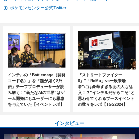
ポケモンセンター公式Twitter
インテルの「Battlemage（開発
『ストリートファイター
コード名）」を『龍が如く8外
6』“「RaMu」vs一般来場
伝』チーフプロデューサーが読
者”には豪華すぎるあの人も乱
み解く！“新たなAIの世界”はゲ
入！？“インテルだからこそ”と
ーム開発にもユーザーにも恩恵
思わせてくれるブースイベント
を与えていた【イベントレポ】
の数々をレポ【TGS2024】
インタビュー