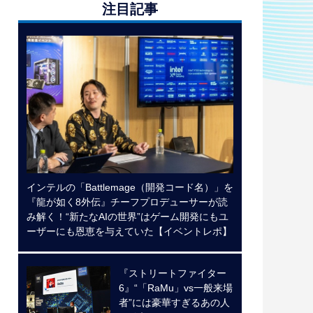
注目記事
インテルの「Battlemage（開発コード名）」を
『龍が如く8外伝』チーフプロデューサーが読
み解く！“新たなAIの世界”はゲーム開発にもユ
ーザーにも恩恵を与えていた【イベントレポ】
『ストリートファイター
6』“「RaMu」vs一般来場
者”には豪華すぎるあの人