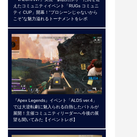
えたコミュニティイベント「RUGs コミュニ
ティ CUP」開幕！“プロシーンじゃないから
こそ”な魅力溢れるトーナメントをレポ
『Apex Legends』イベント「ALDS ver.4」
では大逆転劇に魅入られる白熱したバトルが
展開！主催コミュニティリーダーへ今後の展
望も聞いてみた【イベントレポ】