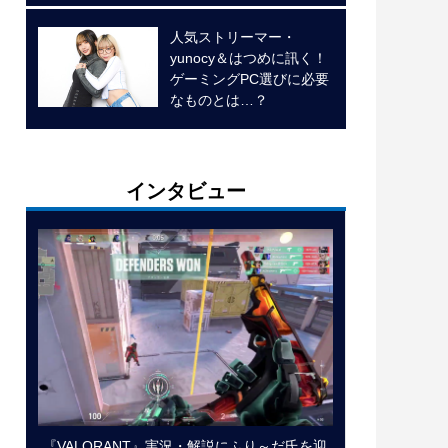
人気ストリーマー・
yunocy＆はつめに訊く！
ゲーミングPC選びに必要
なものとは…？
インタビュー
『VALORANT』実況・解説にふり～だ氏を迎