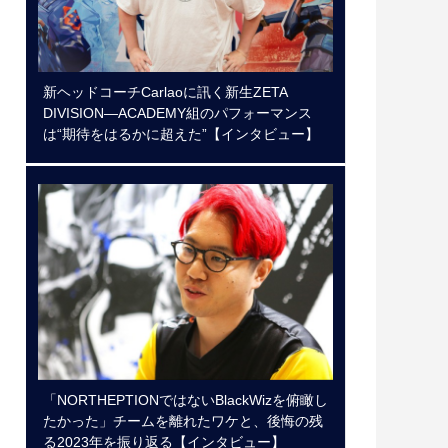
新ヘッドコーチCarlaoに訊く新生ZETA
DIVISION―ACADEMY組のパフォーマンス
は“期待をはるかに超えた”【インタビュー】
「NORTHEPTIONではないBlackWizを俯瞰し
たかった」チームを離れたワケと、後悔の残
る2023年を振り返る【インタビュー】