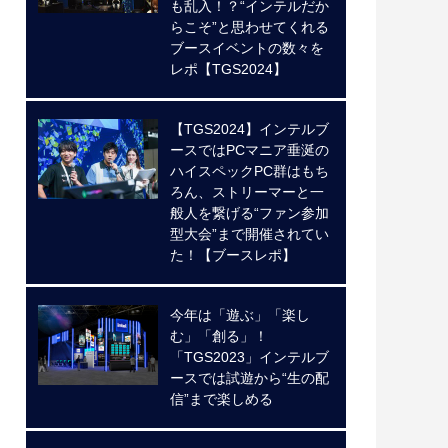
も乱入！？“インテルだか
らこそ”と思わせてくれる
ブースイベントの数々を
レポ【TGS2024】
【TGS2024】インテルブ
ースではPCマニア垂涎の
ハイスペックPC群はもち
ろん、ストリーマーと一
般人を繋げる“ファン参加
型大会”まで開催されてい
た！【ブースレポ】
今年は「遊ぶ」「楽し
む」「創る」！
「TGS2023」インテルブ
ースでは試遊から“生の配
信”まで楽しめる