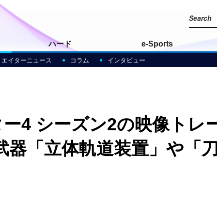
ハード
e-Sports
リエイターニュース
コラム
インタビュー
ャプター4 シーズン2の映像
武器「立体軌道装置」や「