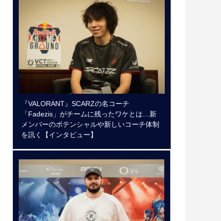
『VALORANT』SCARZの名コーチ
「Fadezis」がチームに残ったワケとは…新
メンバーのポテンシャルや新しいコーチ体制
を訊く【インタビュー】