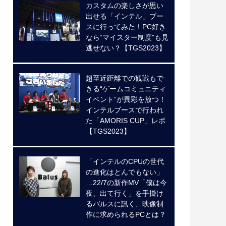
カスタムの楽しさが思い
出せる「インテル」ブー
スに行ってみた！PC好き
なら“マイスター制度”も見
逃せない？【TGS2023】
超至近距離での観戦もで
きる“ゲームコミュニティ
イベント”が異彩を放つ！
インテルブースで行われ
た「AMORIS CUP」レポ
【TGS2023】
「インテルのCPUの世代
の進化はとんでもない」
…22/7の新作MV「僕は今
夜、出て行く」を手掛け
るバルスに訊く、映像制
作に求められるPCとは？