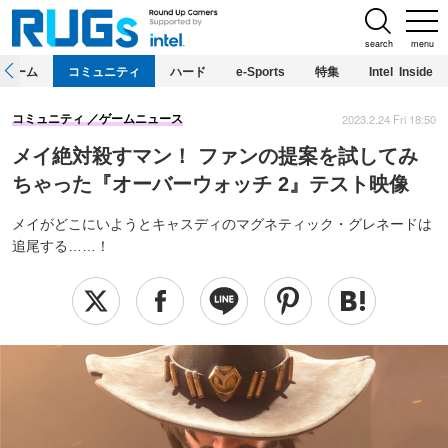
search
menu
ホーム
コミュニティ
ハード
e-Sports
特集
Intel Inside
2023.2.24 Fri 18:50
コミュニティ
ゲームニュース
メイ絶対殺すマン！ ファンの提案を試してみ
ちゃった『オーバーウォッチ 2』テスト映像
メイがどこにいようとキャスディのマグネティック・グレネードは
追尾する……！