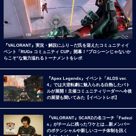
『VALORANT』実況・解説にふり～だ氏を迎えたコミュニティイ
ベント「RUGs コミュニティ CUP」開幕！“プロシーンじゃないか
らこそ”な魅力溢れるトーナメントをレポ
『Apex Legends』イベント「ALDS ver.
4」では大逆転劇に魅入られる白熱したバト
ルが展開！主催コミュニティリーダーへ今後
の展望も聞いてみた【イベントレポ】
『VALORANT』SCARZの名コーチ「Fadezi
s」がチームに残ったワケとは…新メンバー
のポテンシャルや新しいコーチ体制を訊く