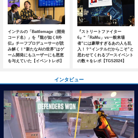
インテルの「Battlemage（開発
『ストリートファイター
コード名）」を『龍が如く8外
6』“「RaMu」vs一般来場
伝』チーフプロデューサーが読
者”には豪華すぎるあの人も乱
み解く！“新たなAIの世界”はゲ
入！？“インテルだからこそ”と
ーム開発にもユーザーにも恩恵
思わせてくれるブースイベント
を与えていた【イベントレポ】
の数々をレポ【TGS2024】
インタビュー