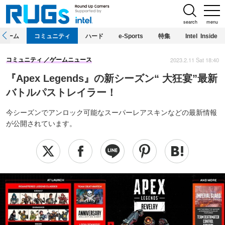
search
menu
ホーム
コミュニティ
ハード
e-Sports
特集
Intel Inside
2023.2.11 Sat 18:40
コミュニティ
ゲームニュース
『Apex Legends』の新シーズン“ 大狂宴”最新
バトルパストレイラー！
今シーズンでアンロック可能なスーパーレアスキンなどの最新情報
が公開されています。