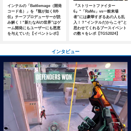
インテルの「Battlemage（開発
『ストリートファイター
コード名）」を『龍が如く8外
6』“「RaMu」vs一般来場
伝』チーフプロデューサーが読
者”には豪華すぎるあの人も乱
み解く！“新たなAIの世界”はゲ
入！？“インテルだからこそ”と
ーム開発にもユーザーにも恩恵
思わせてくれるブースイベント
を与えていた【イベントレポ】
の数々をレポ【TGS2024】
インタビュー