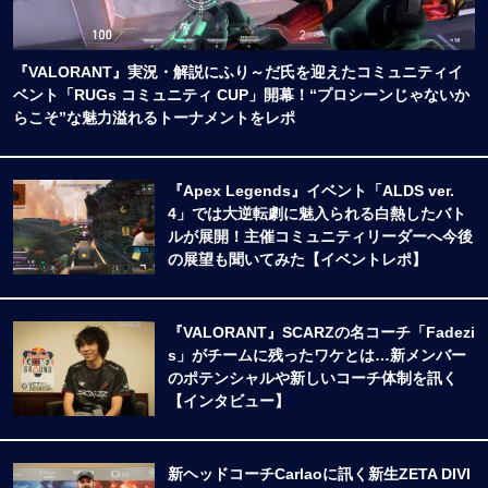
『VALORANT』実況・解説にふり～だ氏を迎えたコミュニティイ
ベント「RUGs コミュニティ CUP」開幕！“プロシーンじゃないか
らこそ”な魅力溢れるトーナメントをレポ
『Apex Legends』イベント「ALDS ver.
4」では大逆転劇に魅入られる白熱したバト
ルが展開！主催コミュニティリーダーへ今後
の展望も聞いてみた【イベントレポ】
『VALORANT』SCARZの名コーチ「Fadezi
s」がチームに残ったワケとは…新メンバー
のポテンシャルや新しいコーチ体制を訊く
【インタビュー】
新ヘッドコーチCarlaoに訊く新生ZETA DIVI