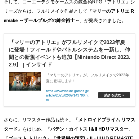
そして、コーエーテクモゲームスの錬金術RPG『アトリエ』シ
リーズからは、フルリメイク作品として『
マリーのアトリエ R
emake ～ザールブルグの錬金術士～
』が発表されました。
『マリーのアトリエ』がフルリメイクで2023年夏
に登場！フィールドやバトルシステムを一新し、仲
間との新規イベントも追加【Nintendo Direct 2023.
2.9】 | インサイド
『マリーのアトリエ』が、フルリメイクで2023年
夏に登場します！
https://www.inside-games.jp/
article/2023/02/09/143790.ht
続きを読む »
ml
さらに、リマスター作品も続々。『
メトロイドプライム リマス
タード
』をはじめ、『
バテン・カイトス I＆II HDリマスター
』
『
ゴースト トリック
』『
世界樹の迷宮I・II・III HD REMASTE