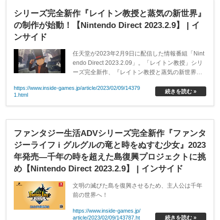
シリーズ完全新作『レイトン教授と蒸気の新世界』
の制作が始動！【Nintendo Direct 2023.2.9】 | イ
ンサイド
任天堂が2023年2月9日に配信した情報番組「Nint
endo Direct 2023.2.09」。「レイトン教授」シリ
ーズ完全新作、『レイトン教授と蒸気の新世界』
の制作が始動を発表しました。
https://www.inside-games.jp/article/2023/02/09/14379
続きを読む »
1.html
ファンタジー生活ADVシリーズ完全新作『ファンタ
ジーライフ i グルグルの竜と時をぬすむ少女』2023
年発売―千年の時を超えた島復興プロジェクトに挑
め【Nintendo Direct 2023.2.9】 | インサイド
文明の滅びた島を復興させるため、主人公は千年
前の世界へ！
https://www.inside-games.jp/
article/2023/02/09/143787.ht
続きを読む »