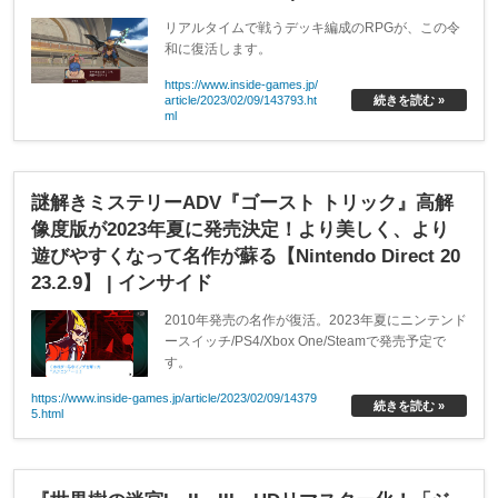
リアルタイムで戦うデッキ編成のRPGが、この令
和に復活します。
https://www.inside-games.jp/
article/2023/02/09/143793.ht
続きを読む »
ml
謎解きミステリーADV『ゴースト トリック』高解
像度版が2023年夏に発売決定！より美しく、より
遊びやすくなって名作が蘇る【Nintendo Direct 20
23.2.9】 | インサイド
2010年発売の名作が復活。2023年夏にニンテンド
ースイッチ/PS4/Xbox One/Steamで発売予定で
す。
https://www.inside-games.jp/article/2023/02/09/14379
続きを読む »
5.html