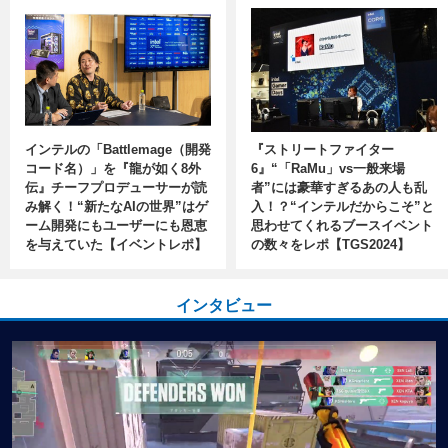
インテルの「Battlemage（開発
『ストリートファイター
コード名）」を『龍が如く8外
6』“「RaMu」vs一般来場
伝』チーフプロデューサーが読
者”には豪華すぎるあの人も乱
み解く！“新たなAIの世界”はゲ
入！？“インテルだからこそ”と
ーム開発にもユーザーにも恩恵
思わせてくれるブースイベント
を与えていた【イベントレポ】
の数々をレポ【TGS2024】
インタビュー