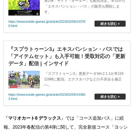
第2弾「サイド・オーダー」も配信決定。本日から
「エキスパンション・パス」の販売も開始しま
す。
https://www.inside-games.jp/article/2023/02/09/14378
続きを読む »
0.html
『スプラトゥーン3』エキスパンション・パスでは
「アイテムセット」も入手可能！受取対応の「更新
データ」配信 | インサイド
『スプラトゥーン3』更新データVer.2.1.1が本日9
日9時に配信。エナスタバグなどの不具合も修正
へ。
https://www.inside-games.jp/article/2023/02/09/14380
続きを読む »
3.html
『
マリオカート8 デラックス
』では「コース追加パス」に続
報。2023年春配信の第4弾に関して、完全新規コース「ヨッシ