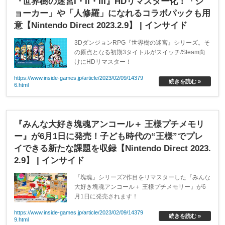
『世界樹の迷宮I・II・III』HDリマスター化！「ジ
ョーカー」や「人修羅」になれるコラボパックも用
意【Nintendo Direct 2023.2.9】 | インサイド
3DダンジョンRPG『世界樹の迷宮』シリーズ。そ
の原点となる初期3タイトルがスイッチ/Steam向
けにHDリマスター！
https://www.inside-games.jp/article/2023/02/09/14379
続きを読む »
6.html
『みんな大好き塊魂アンコール＋ 王様プチメモリ
ー』が6月1日に発売！子ども時代の“王様”でプレ
イできる新たな課題を収録【Nintendo Direct 2023.
2.9】 | インサイド
『塊魂』シリーズ2作目をリマスターした『みんな
大好き塊魂アンコール＋ 王様プチメモリー』が6
月1日に発売されます！
https://www.inside-games.jp/article/2023/02/09/14379
続きを読む »
9.html